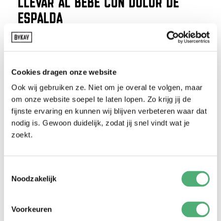
LLEVAR AL BEBÉ CON DOLOR DE
ESPALDA
13 de enero de 2026
Cookies dragen onze website
Informativo
DISPLASIA DE CADERA Y PORTEO
Ook wij gebruiken ze. Niet om je overal te volgen, maar
om onze website soepel te laten lopen. Zo krijg jij de
DE BEBÉS
fijnste ervaring en kunnen wij blijven verbeteren waar dat
11 de diciembre de 2025
nodig is. Gewoon duidelijk, zodat jij snel vindt wat je
zoekt.
Informativo
Toestemmingsselectie
ALIMENTACIÓN Y TRANSPORTE CON
Noodzakelijk
BIBERÓN
28 de octubre de 2025
Voorkeuren