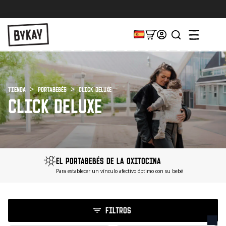
Pedidos antes de las 15:00, enviados el
scar:
Tienda
Portabebés
Click Deluxe
CLICK DELUXE
EL PORTABEBÉS DE LA OXITOCINA
Para establecer un vínculo afectivo óptimo con su bebé
FILTROS