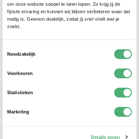
om onze website soepel te laten lopen. Zo krijg jij de
fijnste ervaring en kunnen wij blijven verbeteren waar dat
nodig is. Gewoon duidelijk, zodat jij snel vindt wat je
zoekt.
CLICK DELUXE
CLICK DELUXE
Leopardo de arena
Costilla Negro Ahumado
Toestemmingsselectie
219,-
219,-
Noodzakelijk
Voorkeuren
ByKay X Laura Ponticorvo
Statistieken
Marketing
Details tonen