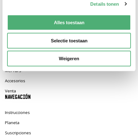
Details tonen
INSCRÍBETE
Alles toestaan
Al suscribirse, acepta nuestra política de privacidad y da su
consentimiento para recibir actualizaciones de nuestra empresa.
CATEGORÍAS
Selectie toestaan
Portabebés
Weigeren
Eslingas
Mei Tai's
Accesorios
Venta
NAVEGACIÓN
Instrucciones
Planeta
Suscripciones