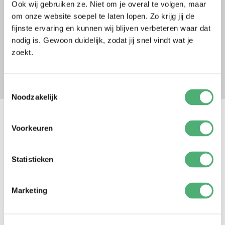
Ook wij gebruiken ze. Niet om je overal te volgen, maar
países, el plazo de entrega puede variar mucho.
om onze website soepel te laten lopen. Zo krijg jij de
También puede recoger su pedido gratuitamente en
fijnste ervaring en kunnen wij blijven verbeteren waar dat
Wijchen. Elige la opción de envío "Recogida gratuita
nodig is. Gewoon duidelijk, zodat jij snel vindt wat je
en Wijchen" al pagar.
zoekt.
Toestemmingsselectie
Noodzakelijk
Voorkeuren
Statistieken
Suscríbete a nuestro boletín para estar al día de las novedades de
ByKay y recibir ofertas interesantes en tu correo electrónico.
Marketing