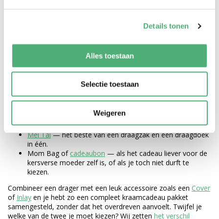
KRAAMCADEAU IDEE NODIG? DIT VIND
JE BIJ BYKAY
Details tonen
Geen idee waar te beginnen? Logisch, er is genoeg keuze. Een
Alles toestaan
paar ideeën voor een kraamcadeau die altijd goed vallen:
Draagzak
— snel om en klaar, ideaal voor dagelijks
Selectie toestaan
gebruik vanaf dag één.
Draagdoek
— knus en zacht, perfect voor de eerste
weken samen.
Weigeren
Heupdrager (Hipsling)
— klein cadeau, groot gemak, voor
de korte draagmomenten tussendoor.
Mei Tai
— het beste van een draagzak en een draagdoek
in één.
Mom Bag of
cadeaubon
— als het cadeau liever voor de
kersverse moeder zelf is, of als je toch niet durft te
kiezen.
Combineer een drager met een leuk accessoire zoals een
Cover
of
Inlay
en je hebt zo een compleet kraamcadeau pakket
samengesteld, zonder dat het overdreven aanvoelt. Twijfel je
welke van de twee je moet kiezen? Wij zetten
het verschil