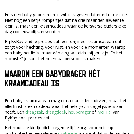
Er is een baby geboren en jij wilt iets geven dat er echt toe doet.
Niet nog een setje rompertjes dat na drie maanden alweer te
klein is, maar een kraamcadeau waar de kersverse ouders elke
dag opnieuw blij van worden.
Bij ByKay vind je precies dat: een origineel kraamcadeau dat
zorgt voor hechting, voor rust, en voor die momenten waarop
een baby het liefst maar één ding wil, dicht bij jou zijn. En het
mooiste? Je kunt het helemaal persoonlijk maken.
WAAROM EEN BABYDRAGER HÉT
KRAAMCADEAU IS
Een baby kraamcadeau mag er natuurlijk leuk uitzien, maar het
allerfijnst is een cadeau waar het hele gezin dagelijks iets aan
heeft. Een
draagzak
,
draagdoek
,
heupdrager
of
Mei Tai
van
ByKay doet precies dat.
Het houdt je kindje dicht tegen je lijf, zorgt voor huid-op-
huidcontact en een vleugje
oxytocine
, en zorgt dat jij de handen