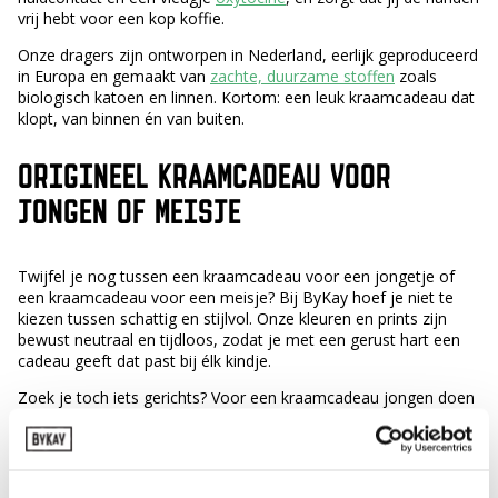
vrij hebt voor een kop koffie.
Onze dragers zijn ontworpen in Nederland, eerlijk geproduceerd
in Europa en gemaakt van
zachte, duurzame stoffen
zoals
biologisch katoen en linnen. Kortom: een leuk kraamcadeau dat
klopt, van binnen én van buiten.
ORIGINEEL KRAAMCADEAU VOOR
JONGEN OF MEISJE
Twijfel je nog tussen een kraamcadeau voor een jongetje of
een kraamcadeau voor een meisje? Bij ByKay hoef je niet te
kiezen tussen schattig en stijlvol. Onze kleuren en prints zijn
bewust neutraal en tijdloos, zodat je met een gerust hart een
cadeau geeft dat past bij élk kindje.
Zoek je toch iets gerichts? Voor een kraamcadeau jongen doen
rustige tinten als Steel Grey, Dark Jeans of Hunter Green het
altijd goed, terwijl een kraamcadeau voor een meisje al snel de
kant op gaat van Leopard Sand, Blossom of een zachte
Bamboo-tint.