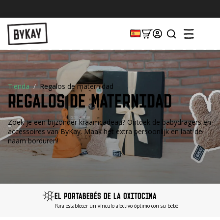
Tienda
Regalos de maternidad
REGALOS DE MATERNIDAD
Zoek je een bijzonder kraamcadeau? Ontdek de babydragers en
accessoires van ByKay. Maak het extra persoonlijk en laat de
naam borduren!
EL PORTABEBÉS DE LA OXITOCINA
Para establecer un vínculo afectivo óptimo con su bebé