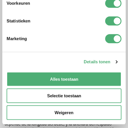
Voorkeuren
Statistieken
Marketing
Details tonen
Alles toestaan
MEI TAI'S
Selectie toestaan
El Mei Tai (o Meh Dai) es una combinación de fular portabebés
y portabebés. La comodidad de un portabebés combinada con
Weigeren
el confort de un fular. Al igual que los portabebés, los Mei Tai
tienen un panel dorsal preformado. La altura del respaldo
depende de la longitud del bebé, y la anchura del respaldo