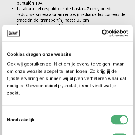
pantalón 104.
La altura del respaldo es de hasta 47 cm y puede
reducirse sin escalonamientos (mediante las correas de
tracción del transportín) hasta 35 cm.
La anchura de la mochila porta bebé, para una postura
ergonómica en M con apoyo desde el hueco de la rodilla
hasta el hueco de la rodilla, es de un máximo de 40 cm.
Puede reducirse progresivamente hasta 20 cm deslizando
el tejido sobre la banda ventral.
Cookies dragen onze website
Los reposapiés incluidos proporcionan un buen apoyo para los
Ook wij gebruiken ze. Niet om je overal te volgen, maar
bebés más grandes, garantizando que se pueda mantener la
posición ergonómica M.
om onze website soepel te laten lopen. Zo krijg jij de
fijnste ervaring en kunnen wij blijven verbeteren waar dat
nodig is. Gewoon duidelijk, zodat jij snel vindt wat je
zoekt.
Toestemmingsselectie
Noodzakelijk