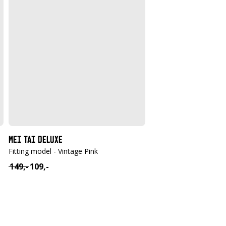
MEI TAI DELUXE
Fitting model - Vintage Pink
149,-
109,-
Oorspronkelijke
Huidige
prijs
prijs
was:
is:
€ 149,-.
€ 109,-.