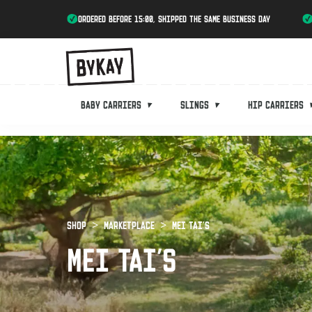
ordered before 15:00, shipped the same business day
Baby carriers
Slings
Hip carriers
Shop
Marketplace
Mei Tai's
MEI TAI'S