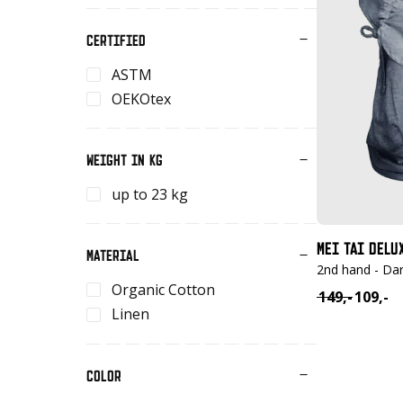
CERTIFIED
ASTM
OEKOtex
WEIGHT IN KG
up to 23 kg
MEI TAI DELU
MATERIAL
2nd hand - Dar
Organic Cotton
149,-
109,-
Oorspronkel
Huidige
Linen
prijs
prijs
was:
is:
€ 149,-.
€ 109,-.
COLOR