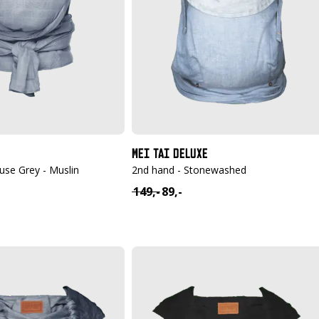
MEI TAI DELUXE
use Grey - Muslin
2nd hand - Stonewashed
149,-
89,-
ijke
Oorspronkelijke
Huidige
prijs
prijs
was:
is:
€ 149,-.
€ 89,-.