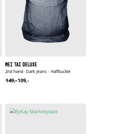
MEI TAI DELUXE
2nd hand- Dark Jeans - Halfbuckle
149,-
109,-
Oorspronkelijke
Huidige
prijs
prijs
was:
is:
€ 149,-.
€ 109,-.