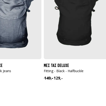
XE
MEI TAI DELUXE
k Jeans
Fitting - Black - Halfbuckle
149,-
129,-
ijke
Oorspronkelijke
Huidige
prijs
prijs
was:
is:
€ 149,-.
€ 129,-.