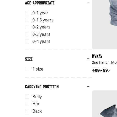
AGE-APPROPRIATE
0-1 year
0-1.5 years
0-2 years
0-3 years
0-4 years
MYKAY
SIZE
2nd hand - Mo
1 size
109,-
89,-
Oorspronkel
Huidige
prijs
prijs
was:
is:
CARRYING POSITION
€ 109,-.
€ 89,-.
Belly
Hip
Back