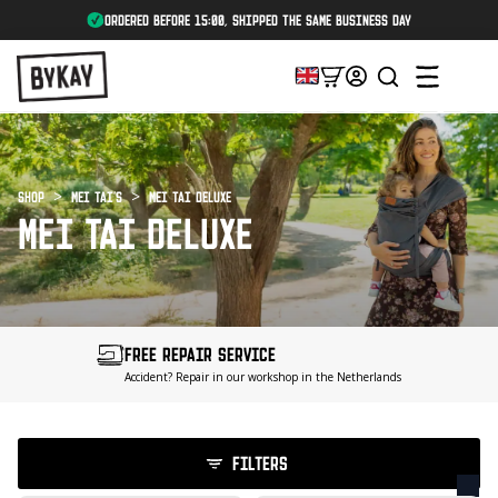
ordered before 15:00, shipped the same business day
arch
:
Shop
Mei Tai's
Mei Tai Deluxe
MEI TAI DELUXE
FREE REPAIR SERVICE
Accident? Repair in our workshop in the Netherlands
FILTERS