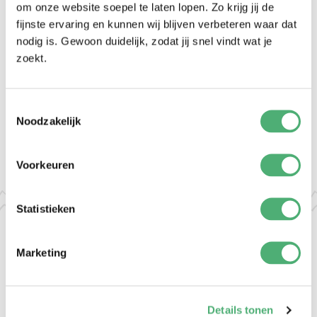
om onze website soepel te laten lopen. Zo krijg jij de
fijnste ervaring en kunnen wij blijven verbeteren waar dat
nodig is. Gewoon duidelijk, zodat jij snel vindt wat je
zoekt.
MEI TAI DELUXE
Stone Washed
Toestemmingsselectie
139,-
Noodzakelijk
Voorkeuren
Statistieken
Marketing
MEI TAI DELUXE
The Mei Tai Deluxe is a hybrid baby carrier that allows you to
Details tonen