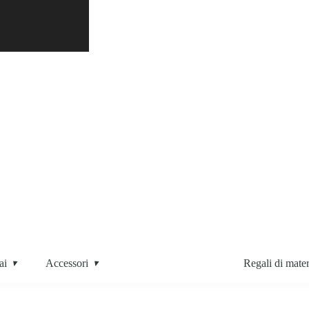
Spedizione gratuita (oltre 50 euro)
ai
Accessori
Regali di mater