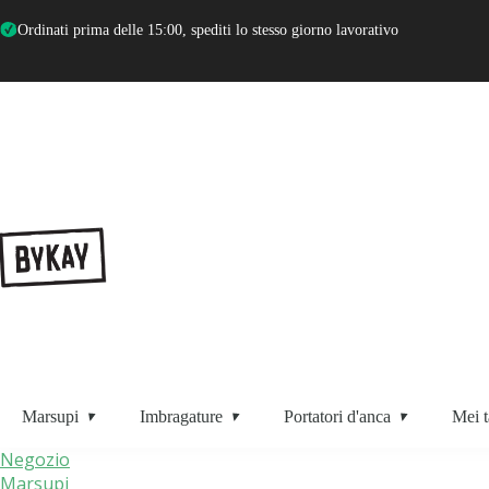
Ordinati prima delle 15:00, spediti lo stesso giorno lavorativo
Marsupi
Imbragature
Portatori d'anca
Mei t
Negozio
Marsupi