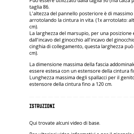
Può essere utilizzato dalla taglia 50 (ma calza p
taglia 86.
L'altezza del pannello posteriore è di massimo
arrotolando la cintura in vita. (1x arrotolato: a
cm).
La larghezza del marsupio, per una posizion
dall'incavo del ginocchio all'incavo del ginocch
cinghia di collegamento, questa larghezza può
cm).
La dimensione massima della fascia addominale 
essere estesa con un estensore della cintura fi
Lunghezza massima degli spallacci per il genito
estensore della cintura fino a 120 cm.
ISTRUZIONI
Qui trovate alcuni video di base.