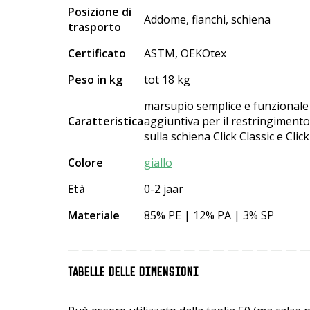
Posizione di
Addome, fianchi, schiena
trasporto
Certificato
ASTM, OEKOtex
Peso in kg
tot 18 kg
marsupio semplice e funzionale s
Caratteristica
aggiuntiva per il restringimento 
sulla schiena Click Classic e Clic
Colore
giallo
Età
0-2 jaar
Materiale
85% PE | 12% PA | 3% SP
TABELLE DELLE DIMENSIONI