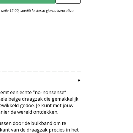
Classic
Rib
delle 15:00, spediti lo stesso giorno lavorativo.
Mustard
Brown
noemt een echte “no-nonsense”
ele beige draagzak die gemakkelijk
gewikkeld gedoe. Je kunt met jouw
nier de wereld ontdekken.
 passen door de buikband om te
kant van de draagzak precies in het