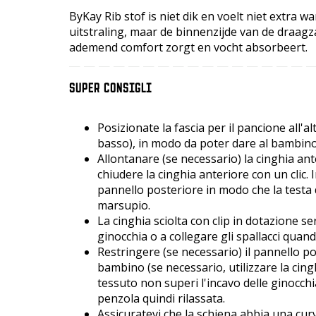
ByKay Rib stof is niet dik en voelt niet extra 
uitstraling, maar de binnenzijde van de draagz
ademend comfort zorgt en vocht absorbeert.
SUPER CONSIGLI
Posizionate la fascia per il pancione all'al
basso), in modo da poter dare al bambino 
Allontanare (se necessario) la cinghia ant
chiudere la cinghia anteriore con un clic.
pannello posteriore in modo che la testa 
marsupio.
La cinghia sciolta con clip in dotazione se
ginocchia o a collegare gli spallacci quan
Restringere (se necessario) il pannello pos
bambino (se necessario, utilizzare la cing
tessuto non superi l'incavo delle ginocchi
penzola quindi rilassata.
Assicuratevi che la schiena abbia una curva