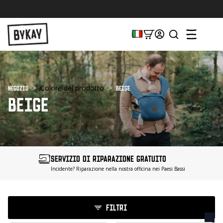
cerca
:
Colore del prodotto
Negozio
beige
BEIGE
SERVIZIO DI RIPARAZIONE GRATUITO
Incidente? Riparazione nella nostra officina nei Paesi Bassi
FILTRI