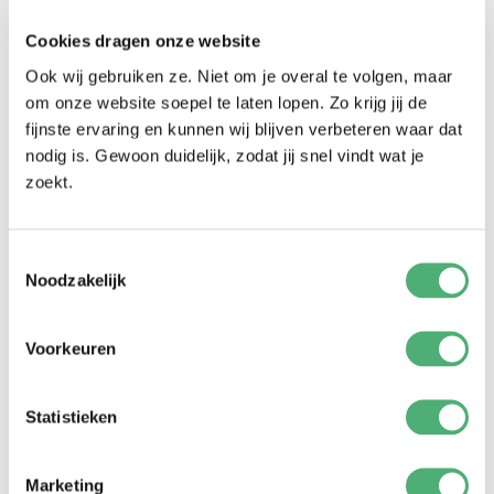
Cookies dragen onze website
Ook wij gebruiken ze. Niet om je overal te volgen, maar
om onze website soepel te laten lopen. Zo krijg jij de
CLICCA SU DELUXE
CLICCA SU CLASSIC
fijnste ervaring en kunnen wij blijven verbeteren waar dat
Costola Almond Sand
Costola Almond Sand
nodig is. Gewoon duidelijk, zodat jij snel vindt wat je
219,-
189,-
zoekt.
Toestemmingsselectie
Noodzakelijk
Voorkeuren
Statistieken
Marketing