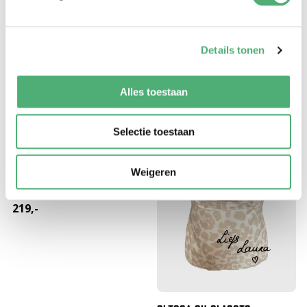
CLICCA SU CLASSIC
CLICCA SU DELUXE
Details tonen
Leopardo della sabbia
Lino Mocca
189,-
219,-
Alles toestaan
DiKay X Laura Ponticorvo
Selectie toestaan
CLICCA SU DELUXE
Weigeren
Leopardo della sabbia
219,-