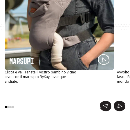
MARSUPI
IM
Clicca e vai! Tenete il vostro bambino vicino
Avvolto
a voi con il marsupio ByKay, ovunque
fascia B
andiate.
mondo c