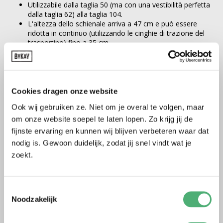
Utilizzabile dalla taglia 50 (ma con una vestibilità perfetta
dalla taglia 62) alla taglia 104.
L'altezza dello schienale arriva a 47 cm e può essere
ridotta in continuo (utilizzando le cinghie di trazione del
trasportino) fino a 35 cm.
La larghezza del marsupio, per una postura ergonomica a
M con supporto dall'incavo del ginocchio all'incavo del
ginocchio, è di massimo 40 cm. Questa larghezza può
essere ridotta gradualmente a 20 cm, facendo scorrere il
tessuto sulla fascia addominale.
Cookies dragen onze website
I poggiapiedi inclusi forniscono un buon supporto per i bambini
Ook wij gebruiken ze. Niet om je overal te volgen, maar
più grandi, assicurando il mantenimento della posizione
om onze website soepel te laten lopen. Zo krijg jij de
ergonomica M.
fijnste ervaring en kunnen wij blijven verbeteren waar dat
nodig is. Gewoon duidelijk, zodat jij snel vindt wat je
zoekt.
Toestemmingsselectie
Noodzakelijk