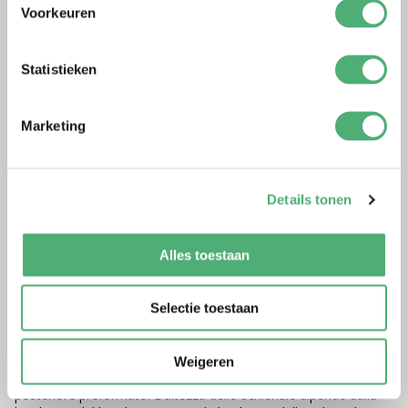
Voorkeuren
Statistieken
Marketing
Details tonen
Alles toestaan
MEI TAI
Selectie toestaan
Il Mei Tai (o Meh Dai) è una combinazione di fascia e marsupio.
La praticità di un marsupio combinata con il comfort di
Weigeren
un'imbragatura. Come i marsupi, i Mei Tai hanno un pannello
posteriore preformato. L'altezza dello schienale dipende dalla