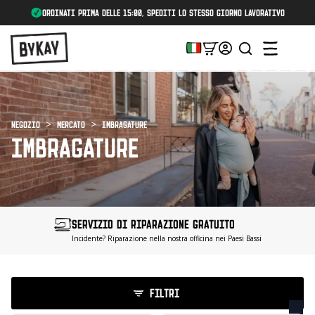
Ordinati prima delle 15:00, spediti lo stesso giorno lavorativo
cerca
:
Negozio
Mercato
Imbragature
IMBRAGATURE
SERVIZIO DI RIPARAZIONE GRATUITO
Incidente? Riparazione nella nostra officina nei Paesi Bassi
FILTRI