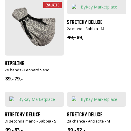
Esaurito
STRETCHY DELUXE
2a mano - Sabbia - M
99,-
89,-
Oorspronkelijke
Huidige
prijs
prijs
was:
is:
€ 99,-.
€ 89,-.
HIPSLING
2e hands - Leopard Sand
89,-
79,-
Oorspronkelijke
Huidige
prijs
prijs
was:
is:
€ 89,-.
€ 79,-.
STRETCHY DELUXE
STRETCHY DELUXE
Di seconda mano - Sabbia - S
2a chance - Antracite - M
99,-
83,-
99,-
92,-