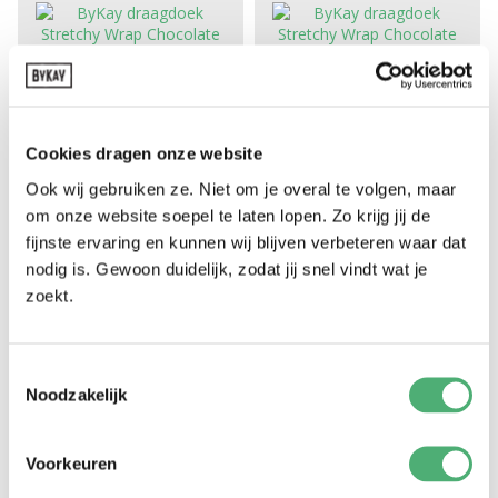
€ 99,-.
€ 83,-.
STRETCHY DELUXE
STRETCHY DELUXE
2a mano - Cioccolato - L
2a possibilità - Cioccolato - M
109,-
99,-
99,-
92,-
Cookies dragen onze website
Oorspronkelijke
Huidige
Oorspronkelijke
Huidige
prijs
prijs
prijs
prijs
Ook wij gebruiken ze. Niet om je overal te volgen, maar
was:
is:
was:
is:
om onze website soepel te laten lopen. Zo krijg jij de
€ 109,-.
€ 99,-.
€ 99,-.
€ 92,-.
fijnste ervaring en kunnen wij blijven verbeteren waar dat
nodig is. Gewoon duidelijk, zodat jij snel vindt wat je
zoekt.
STRETCHY DELUXE
STRETCHY DELUXE
2a mano - Grigio menta - L
Pasmodel - Minty Grey - M
109,-
99,-
99,-
89,-
Toestemmingsselectie
Oorspronkelijke
Huidige
Oorspronkelijke
Huidige
prijs
prijs
prijs
prijs
Noodzakelijk
was:
is:
was:
is:
€ 109,-.
€ 99,-.
€ 99,-.
€ 89,-.
Esaurito
Esaurito
Voorkeuren