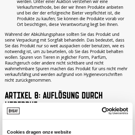
werden. Unter einer Auktion verstehen wir eine
Verkaufsmethode, bei der wir Ihnen Produkte anbieten
und bei der der erfolgreiche Bieter verpflichtet ist, die
Produkte zu kaufen; Sie können die Produkte vorab vor
Ort besichtigen, diese Verantwortung liegt bei Ihnen.
Während der Abkühlungsphase sollten Sie das Produkt und
seine Verpackung mit Sorgfalt behandeln. Das bedeutet, dass
Sie das Produkt nur so weit auspacken oder benutzen, wie es
notwendig ist, um zu beurteilen, ob Sie das Produkt behalten
wollen. Spuren von Tieren in jeglicher Form, Parfüm,
Rauchgeruch oder andere nicht sichtbare und nicht
wahrnehmbare Spuren machen das Produkt für uns nicht mehr
verkaufsfähig und werden aufgrund von Hygienevorschriften
nicht zurückgenommen.
ARTIKEL 8: AUFLÖSUNG DURCH
WIDERRUF
Sie können den Vertrag innerhalb der Bedenkzeit kostenlos
auflösen, auch wenn Sie die Bestellung noch nicht erhalten
Cookies dragen onze website
haben (siehe Artikel 6 für Produkte, Artikel 7 für