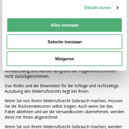
Sie werden das Produkt mit allen gelieferten Zubehörteilen im
Details tonen
Originalzustand und in der Originalverpackung zurücksenden und
dabei die von uns erteilten angemessenen und klaren
Anweisungen befolgen. Während der Bedenkzeit müssen Sie
Alles toestaan
das Produkt und die Verpackung mit Sorgfalt behandeln. Wenn
die Verpackung mit Klebeband versehen und/oder beschädigt
zurückgeschickt wird, berechnen wir dafür 14,95 €. Das
Selectie toestaan
bedeutet, dass Sie das Produkt nur so weit auspacken oder
benutzen, wie es für die Beurteilung, ob Sie es behalten
möchten, erforderlich ist. Spuren von Tieren in jeglicher Form,
Weigeren
Parfüm, Rauchgeruch oder andere nicht sichtbare und nicht
wahrnehmbare Spuren machen das Produkt für uns nicht mehr
verkaufsfähig und werden aufgrund der Hygienevorschriften
nicht zurückgenommen.
Das Risiko und die Beweislast für die richtige und rechtzeitige
Ausübung des Widerrufsrechts liegt bei Ihnen.
Wenn Sie von Ihrem Widerrufsrecht Gebrauch machen, müssen
Sie die Rücksendekosten selbst tragen. Auch wenn Sie das
Paket ablehnen und wir die Versandkosten übernehmen, werden
diese mit Ihnen abgerechnet.
Wenn Sie von Ihrem Widerrufsrecht Gebrauch machen, werden