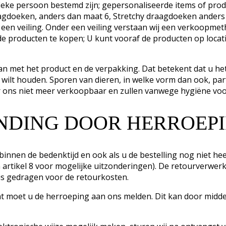
cifieke persoon bestemd zijn; gepersonaliseerde items of pr
aagdoeken, anders dan maat 6, Stretchy draagdoeken anders
 een veiling. Onder een veiling verstaan wij een verkoopme
s de producten te kopen; U kunt vooraf de producten op loca
n met het product en de verpakking. Dat betekent dat u het
 wilt houden. Sporen van dieren, in welke vorm dan ook, pa
r ons niet meer verkoopbaar en zullen vanwege hygiëne vo
INDING DOOR HERROEP
nnen de bedenktijd en ook als u de bestelling nog niet heef
n artikel 8 voor mogelijke uitzonderingen). De retourverwerk
s gedragen voor de retourkosten.
 moet u de herroeping aan ons melden. Dit kan door midde