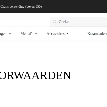
Gratis verzending (boven €50)
agers
Mei tai's
Accessoires
Kraamcadea
OORWAARDEN