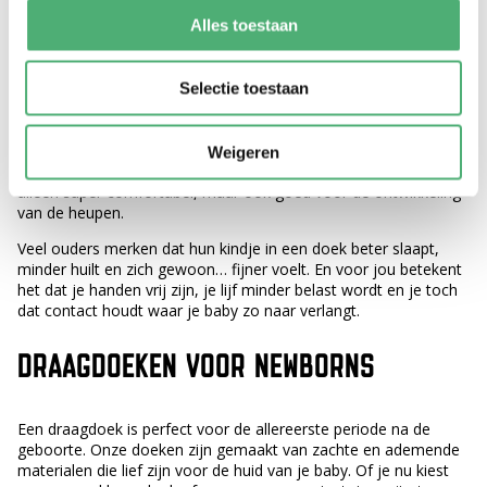
WAT MAAKT EEN DRAAGDOEK ZO FIJN?
Alles toestaan
Een draagdoek geeft je
Selectie toestaan
baby precies wat hij of zij nodig heeft: warmte, geborgenheid en
constante nabijheid. De doek sluit mooi aan en ondersteunt je
kindje in een natuurlijke houding. Het ruggetje bol en de
Weigeren
beentjes in de bekende ergonomische M-positie. Dat is niet
alleen super comfortabel, maar ook goed voor de ontwikkeling
van de heupen.
Veel ouders merken dat hun kindje in een doek beter slaapt,
minder huilt en zich gewoon… fijner voelt. En voor jou betekent
het dat je handen vrij zijn, je lijf minder belast wordt en je toch
dat contact houdt waar je baby zo naar verlangt.
DRAAGDOEKEN VOOR NEWBORNS
Een draagdoek is perfect voor de allereerste periode na de
geboorte. Onze doeken zijn gemaakt van zachte en ademende
materialen die lief zijn voor de huid van je baby. Of je nu kiest