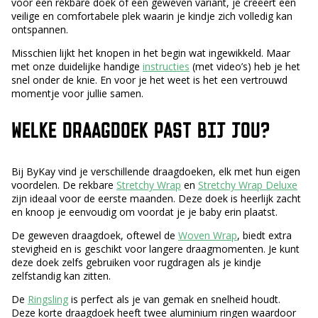
voor een rekbare doek of een geweven variant, je creëert een
veilige en comfortabele plek waarin je kindje zich volledig kan
ontspannen.
Misschien lijkt het knopen in het begin wat ingewikkeld. Maar
met onze duidelijke handige
instructies
(met video’s) heb je het
snel onder de knie. En voor je het weet is het een vertrouwd
momentje voor jullie samen.
WELKE DRAAGDOEK PAST BIJ JOU?
Bij ByKay vind je verschillende draagdoeken, elk met hun eigen
voordelen. De rekbare
Stretchy Wrap
en
Stretchy Wrap Deluxe
zijn ideaal voor de eerste maanden. Deze doek is heerlijk zacht
en knoop je eenvoudig om voordat je je baby erin plaatst.
De geweven draagdoek, oftewel de
Woven Wrap
, biedt extra
stevigheid en is geschikt voor langere draagmomenten. Je kunt
deze doek zelfs gebruiken voor rugdragen als je kindje
zelfstandig kan zitten.
De
Ringsling
is perfect als je van gemak en snelheid houdt.
Deze korte draagdoek heeft twee aluminium ringen waardoor