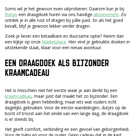
Soms wil je het gewoon even uitproberen. Daarom kun je bij
ByKay
een draagdoek huren via ons handige
abonnement
. Zo
ontdek je in alle rust of dragen bij jullie past. En als het goed
bevalt, blijf je gewoon lekker verder dragen.
Zoek je liever een betaalbare en duurzame optie? Neem dan
een kijkje op onze
Marketplace
. Hier vind je gebruikte doeken in
uitstekende staat, klaar voor een nieuw avontuur.
EEN DRAAGDOEK ALS BIJZONDER
KRAAMCADEAU
Het is misschien niet het eerste waar je aan denkt bij een
kraamcadeau
, maar juist dat maakt het zo bijzonder. Een
draagdoek is geen hebbeding, maar iets wat ouders echt
dagelijks gebruiken. Voor de eerste wandelingen, dutjes op de
borst of troost aan het einde van een lange dag, de draagdoek
is er steeds bij.
Het geeft comfort, verbinding en een gevoel van geborgenheid.
Voor de baby en voor de ouder. Geen cadeau dat in de kast