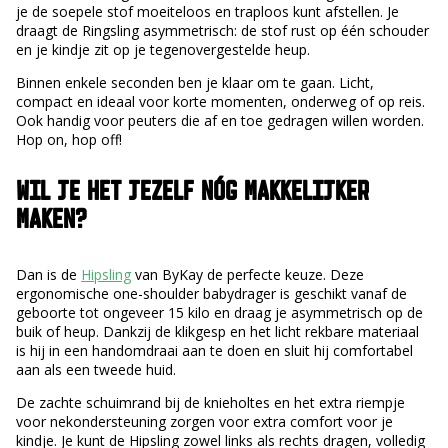
je de soepele stof moeiteloos en traploos kunt afstellen. Je
draagt de Ringsling asymmetrisch: de stof rust op één schouder
en je kindje zit op je tegenovergestelde heup.
Binnen enkele seconden ben je klaar om te gaan. Licht,
compact en ideaal voor korte momenten, onderweg of op reis.
Ook handig voor peuters die af en toe gedragen willen worden.
Hop on, hop off!
WIL JE HET JEZELF NÓG MAKKELIJKER
MAKEN?
Dan is de
Hipsling
van ByKay de perfecte keuze. Deze
ergonomische one-shoulder babydrager is geschikt vanaf de
geboorte tot ongeveer 15 kilo en draag je asymmetrisch op de
buik of heup. Dankzij de klikgesp en het licht rekbare materiaal
is hij in een handomdraai aan te doen en sluit hij comfortabel
aan als een tweede huid.
De zachte schuimrand bij de knieholtes en het extra riempje
voor nekondersteuning zorgen voor extra comfort voor je
kindje. Je kunt de Hipsling zowel links als rechts dragen, volledig