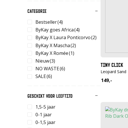
CATEGORIE
Bestseller
(4)
ByKay goes Africa
(4)
ByKay X Laura Ponticorvo
(2)
ByKay X Mascha
(2)
ByKay X Romée
(1)
Nieuw
(3)
TINY CLICK
NO WASTE
(6)
Leopard Sand
SALE
(6)
149,-
GESCHIKT VOOR LEEFTIJD
1,5-5 jaar
0-1 jaar
0-1,5 jaar