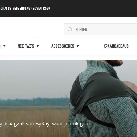
Gratis verzending (boven €50)
s
Mei tai's
Accessoires
Kraamcadeaus
aby draagzak van ByKay, waar je ook gaat.