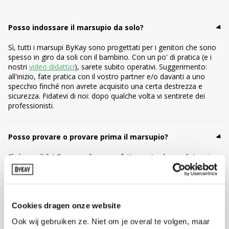
Posso indossare il marsupio da solo?
Sì, tutti i marsupi ByKay sono progettati per i genitori che sono
spesso in giro da soli con il bambino. Con un po' di pratica (e i
nostri
video didattici
), sarete subito operativi. Suggerimento:
all'inizio, fate pratica con il vostro partner e/o davanti a uno
specchio finché non avrete acquisito una certa destrezza e
sicurezza. Fidatevi di noi: dopo qualche volta vi sentirete dei
professionisti.
Posso provare o provare prima il marsupio?
Sì, è possibile! Comprendiamo perfettamente che vogliate prima
provare un marsupio. Se il marsupio non è stato indossato, non
è stato lavato ed è in condizioni originali, è possibile restituirlo o
cambiarlo. La prova è troppo breve per giudicare se questo
marsupio è il più adatto a voi? Allora ByKay offre un
abbonamento al marsupio per 1, 3, 6 o 12 mesi: potrete
Cookies dragen onze website
provare il marsupio a casa con il vostro bambino, in tutta
Ook wij gebruiken ze. Niet om je overal te volgen, maar
tranquillità. Non siete del tutto soddisfatti? Basta restituirlo o