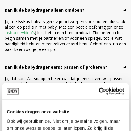
Kan ik de babydrager alleen omdoen?
Ja, alle ByKay babydragers zijn ontworpen voor ouders die vaak
alleen op pad zijn met baby. Met een beetje oefening (en onze
instructievideo’s
) lukt het in een handomdraai. Tip: oefen in het
begin samen met je partner en/of voor een spiegel, tot je wat
handigheid hebt en meer zelfverzekerd bent. Geloof ons, na een
paar keer voel je je een pro.
Kan ik de babydrager eerst passen of proberen?
Ja, dat kan! We snappen helemaal dat je eerst even wilt passen
hoe een babydrager zit. Zolang de babydrager ongedragen,
ongewassen en in originele nieuwstaat is, kun je deze
retourneren of ruilen. Is passen net te kort voor jou om te
beoordelen of deze babydrager jouw beste match is? Dan kun
je bij ByKay gebruikmaken van het draagabonnement van 1, 3,
6 of 12 maanden: je probeert de babydrager thuis uit met je
Cookies dragen onze website
eigen baby, in alle rust. Bevalt het niet helemaal? Dan stuur je
Ook wij gebruiken ze. Niet om je overal te volgen, maar
‘m gewoon weer terug of wissel je voor een ander model. Zo
om onze website soepel te laten lopen. Zo krijg jij de
ontdek je wat écht bij jullie past.