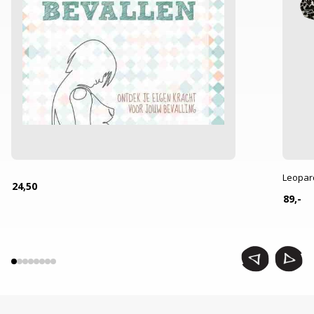
Leopar
24,50
89,-