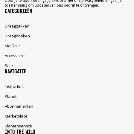
Door je te abonneren ga je akkoord met ons privacybeleid en geef je
toestemming om updates van ons bedrijf te ontvangen.
CATEGORIEËN
Draagzakken
Draagdoeken
Mei Tai's
Accessoires
Sale
NAVIGATIE
Instructies
Planet
Abonnementen
Marketplace
Klantenservice
INTO THE WILD