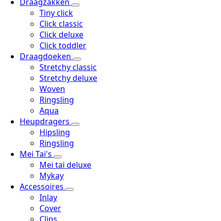
Draagzakken
Tiny click
Click classic
Click deluxe
Click toddler
Draagdoeken
Stretchy classic
Stretchy deluxe
Woven
Ringsling
Aqua
Heupdragers
Hipsling
Ringsling
Mei Tai's
Mei tai deluxe
Mykay
Accessoires
Inlay
Cover
Clips