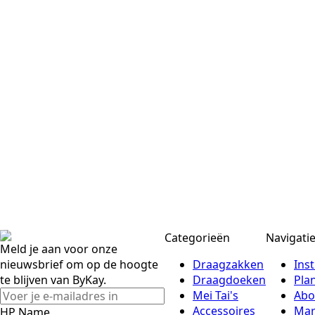
Categorieën
Navigati
Meld je aan voor onze
nieuwsbrief om op de hoogte
Draagzakken
Inst
te blijven van ByKay.
Draagdoeken
Pla
Mei Tai's
Abo
Accessoires
Mar
HP Name