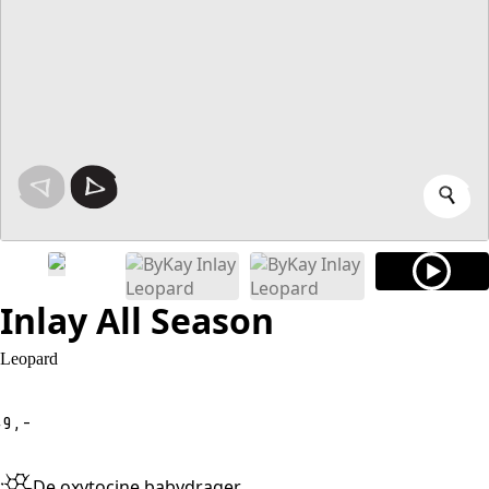
Inlay All Season
Leopard
9,-
De oxytocine babydrager