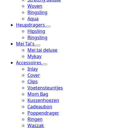
Woven
Ringsling
Aqua
Heupdragers
Hipsling
Ringsling
Mei Tai's
Mei tai deluxe
Mykay
Accessoires
Inlay
Cover
Clips
Voetensteuntjes
Mom Bag
Kussenhoezen
Cadeaubon
Poppendrager
Ringen
Waszak