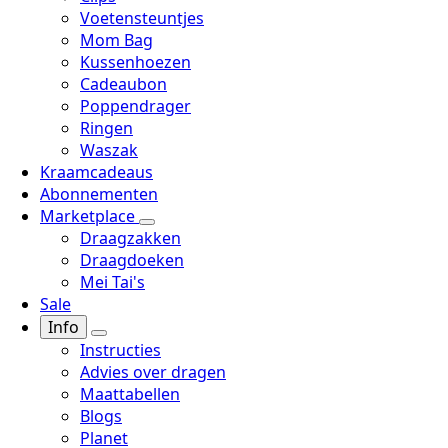
Voetensteuntjes
Mom Bag
Kussenhoezen
Cadeaubon
Poppendrager
Ringen
Waszak
Kraamcadeaus
Abonnementen
Marketplace
Draagzakken
Draagdoeken
Mei Tai's
Sale
Info
Instructies
Advies over dragen
Maattabellen
Blogs
Planet