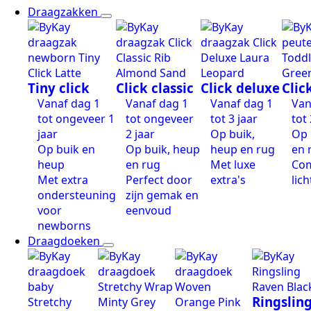
Draagzakken
Tiny click
Click classic
Click deluxe
Clic
Vanaf dag 1
Vanaf dag 1
Vanaf dag 1
Van
tot ongeveer 1
tot ongeveer
tot 3 jaar
tot 
jaar
2 jaar
Op buik,
Op 
Op buik en
Op buik, heup
heup en rug
en 
heup
en rug
Met luxe
Com
Met extra
Perfect door
extra's
lich
ondersteuning
zijn gemak en
voor
eenvoud
newborns
Draagdoeken
Ringslin