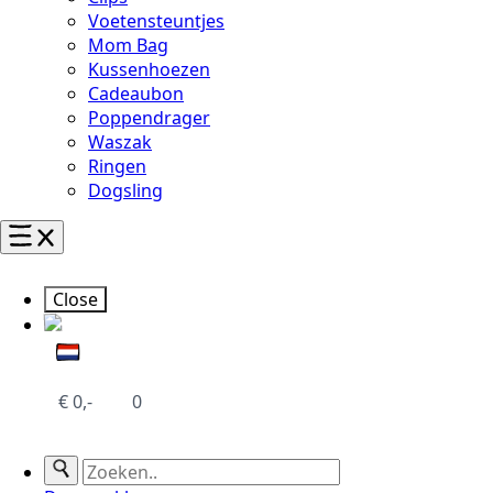
Voetensteuntjes
Mom Bag
Kussenhoezen
Cadeaubon
Poppendrager
Waszak
Ringen
Dogsling
Close
€
0,-
0
Search
for: