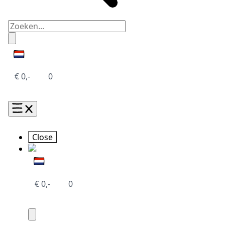
€
0,-
0
Close
€
0,-
0