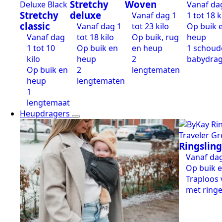
Stretchy
Woven
Vanaf da
Stretchy
deluxe
Vanaf dag 1
1 tot 18 k
classic
Vanaf dag 1
tot 23 kilo
Op buik 
Vanaf dag
tot 18 kilo
Op buik, rug
heup
1 tot 10
Op buik en
en heup
1 schoud
kilo
heup
2
babydra
Op buik en
2
lengtematen
heup
lengtematen
1
lengtemaat
Heupdragers
Ringslin
Vanaf dag
Op buik 
Traploos 
met ring