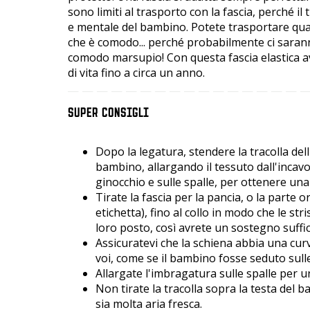
sono limiti al trasporto con la fascia, perché il 
e mentale del bambino. Potete trasportare quan
che è comodo... perché probabilmente ci sarann
comodo marsupio! Con questa fascia elastica av
di vita fino a circa un anno.
SUPER CONSIGLI
Dopo la legatura, stendere la tracolla del
bambino, allargando il tessuto dall'incavo 
ginocchio e sulle spalle, per ottenere u
Tirate la fascia per la pancia, o la parte o
etichetta), fino al collo in modo che le st
loro posto, così avrete un sostegno suffici
Assicuratevi che la schiena abbia una curva
voi, come se il bambino fosse seduto sulle
Allargate l'imbragatura sulle spalle per u
Non tirate la tracolla sopra la testa del 
sia molta aria fresca.