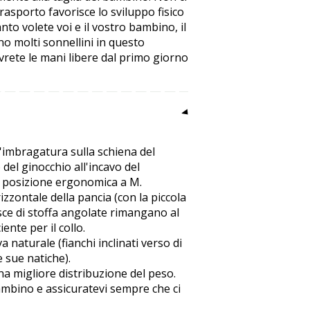
trasporto favorisce lo sviluppo fisico
to volete voi e il vostro bambino, il
o molti sonnellini in questo
rete le mani libere dal primo giorno
l'imbragatura sulla schiena del
del ginocchio all'incavo del
na posizione ergonomica a M.
rizzontale della pancia (con la piccola
risce di stoffa angolate rimangano al
ente per il collo.
 naturale (fianchi inclinati verso di
 sue natiche).
na migliore distribuzione del peso.
bambino e assicuratevi sempre che ci