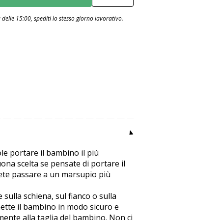
Numero
blu
delle 15:00, spediti lo stesso giorno lavorativo.
le portare il bambino il più
na scelta se pensate di portare il
lete passare a un marsupio più
sulla schiena, sul fianco o sulla
 mette il bambino in modo sicuro e
mente alla taglia del bambino. Non ci