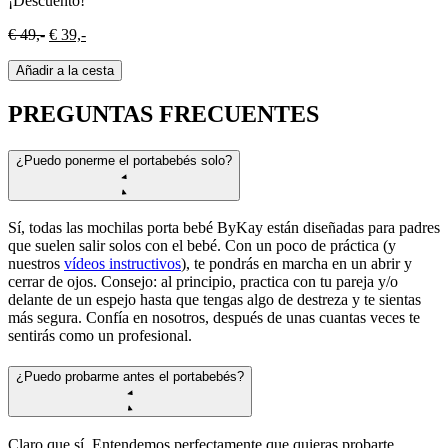
¡Descuento!
Oorspronkelijke
Huidige
€
49,-
€
39,-
prijs
prijs
was:
is:
Añadir a la cesta
€ 49,-.
€ 39,-.
PREGUNTAS FRECUENTES
¿Puedo ponerme el portabebés solo?
Sí, todas las mochilas porta bebé ByKay están diseñadas para padres
que suelen salir solos con el bebé. Con un poco de práctica (y
nuestros
vídeos instructivos
), te pondrás en marcha en un abrir y
cerrar de ojos. Consejo: al principio, practica con tu pareja y/o
delante de un espejo hasta que tengas algo de destreza y te sientas
más segura. Confía en nosotros, después de unas cuantas veces te
sentirás como un profesional.
¿Puedo probarme antes el portabebés?
Claro que sí. Entendemos perfectamente que quieras probarte