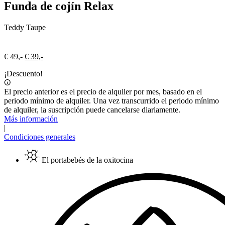
Funda de cojín Relax
Teddy Taupe
Oorspronkelijke
Huidige
€
49,-
€
39,-
prijs
prijs
¡Descuento!
was:
is:
€ 49,-.
€ 39,-.
El precio anterior es el precio de alquiler por mes, basado en el
periodo mínimo de alquiler. Una vez transcurrido el periodo mínimo
de alquiler, la suscripción puede cancelarse diariamente.
Más información
|
Condiciones generales
El portabebés de la oxitocina