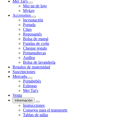
Mei Tai's
Mei tai de lujo
Mykay
Accesorios
Incrustación
Portada
Clips
Reposapiés
Bolsa de mamá
Fundas de cojín
Cheque regalo
Portamuñecas
Anillos
Bolsa de lavandería
Regalos de maternidad
Suscripciones
Mercado
Portabebés
Eslingas
Mei Tai's
Venta
Información
Instrucciones
Consejos para el transporte
Tablas de tallas