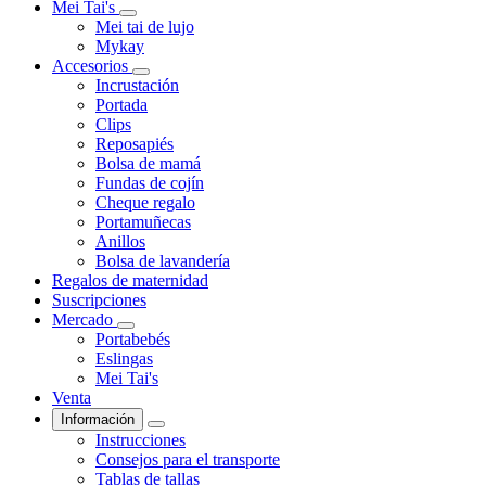
Mei Tai's
Mei tai de lujo
Mykay
Accesorios
Incrustación
Portada
Clips
Reposapiés
Bolsa de mamá
Fundas de cojín
Cheque regalo
Portamuñecas
Anillos
Bolsa de lavandería
Regalos de maternidad
Suscripciones
Mercado
Portabebés
Eslingas
Mei Tai's
Venta
Información
Instrucciones
Consejos para el transporte
Tablas de tallas