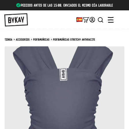
Pedidos antes de las 15:00, enviados el mismo día laborable
Tienda
Accesorios
Portamuñecas
Portamuñecas Stretchy Anthracite