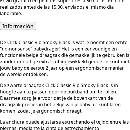
Envío gratuito en pedidos superiores a 50 euros. Pedidos
Negro
realizados antes de las 15:00, enviados el mismo día
Ahumado
laborable.
número
Información
De Click Classic Rib Smoky Black is wat je noemt een echte
“no-nonsense” babydrager! Het is een eenvoudige en
functionele beige draagzak die gemakkelijk te gebruiken is
zonder onnodige extra’s of ingewikkeld gedoe. Je kunt met
jouw baby de eerste 2 jaar op een ergonomische manier
de wereld ontdekken.
De zwarte draagzak Click Classic Rib Smoky Black is in
hoogte aan te passen door de buikband om te rollen.
Daarmee zorg je ervoor dat je de bovenkant van de
draagzak precies in het nekje van je baby uit kunt laten
komen, zodat je ergonomisch draagt.
La anchura puede ajustarse estrechando el tejido entre las
piernas, mediante la cinta de estrechamiento