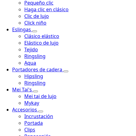
Pequeño clic
Haga clic en clásico
Clic de lujo
Click niño
Eslingas
Clásico elástico
Elástico de lujo
Tejido
Ringsling
Aqua
Portadores de cadera
Hipsling
Ringsling
Mei Tai's
Mei tai de lujo
Mykay
Accesorios
Incrustación
Portada
Clips