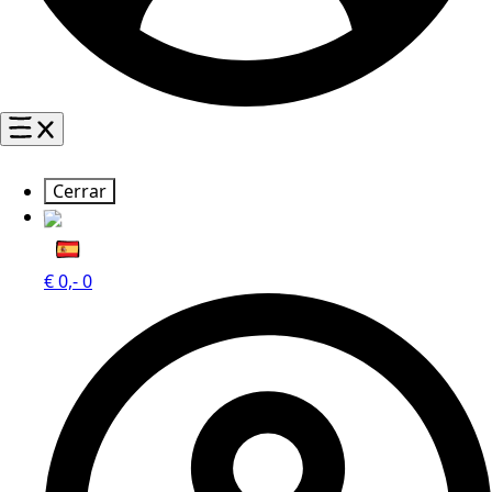
Cerrar
€
0,-
0