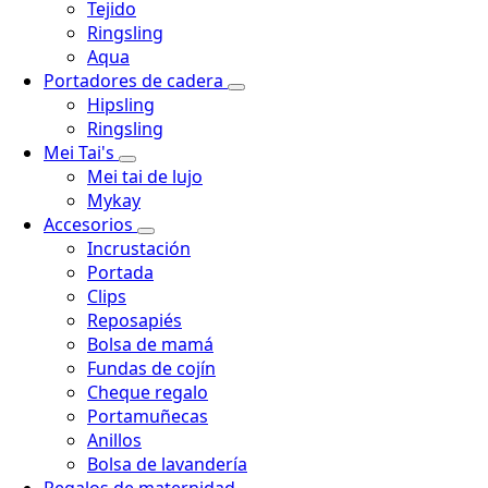
Tejido
Ringsling
Aqua
Portadores de cadera
Hipsling
Ringsling
Mei Tai's
Mei tai de lujo
Mykay
Accesorios
Incrustación
Portada
Clips
Reposapiés
Bolsa de mamá
Fundas de cojín
Cheque regalo
Portamuñecas
Anillos
Bolsa de lavandería
Regalos de maternidad