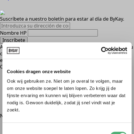
Suscríbete a nuestro boletín para estar al día de ByKay.
Nombre HP
Inscríbete
Al suscribirse, acepta nuestra política de privacidad y da su
consentimiento para recibir actualizaciones de nuestra
empresa.
Categorías
Cookies dragen onze website
Portabebés
Ook wij gebruiken ze. Niet om je overal te volgen, maar
Eslingas
om onze website soepel te laten lopen. Zo krijg jij de
Mei Tai's
fijnste ervaring en kunnen wij blijven verbeteren waar dat
Accesorios
nodig is. Gewoon duidelijk, zodat jij snel vindt wat je
Venta
zoekt.
Navegación
Instrucciones
Toestemmingsselectie
Planeta