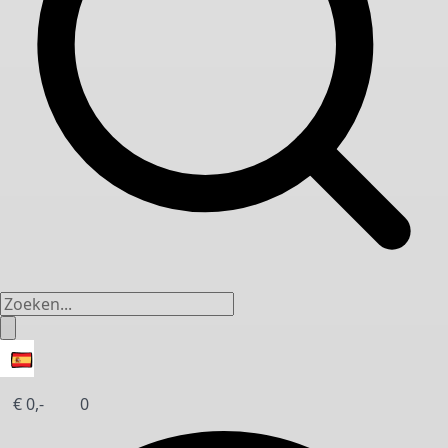
€
0,-
0