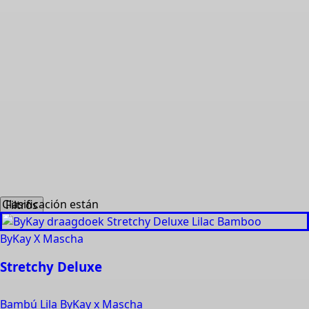
Diseñ
Tejid
produ
Filtros
ByKay X Mascha
Stretchy Deluxe
Bambú Lila ByKay x Mascha