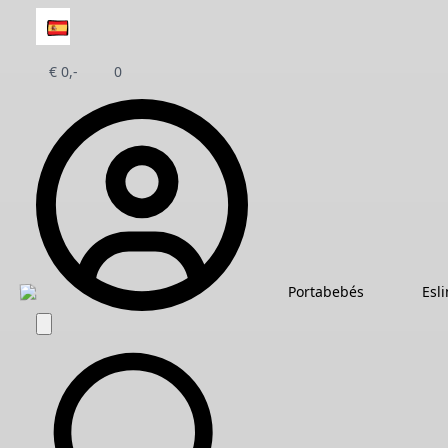
€
0,-
0
Portabebés
Esl