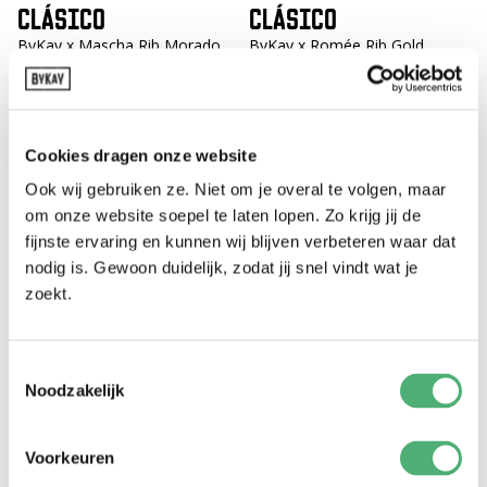
CLÁSICO
CLÁSICO
ByKay x Mascha Rib Morado
ByKay x Romée Rib Gold
189,-
189,-
ByKay X Romée
Cookies dragen onze website
Nuevo
HIPSLING
STRETCHY DELUXE
Ook wij gebruiken ze. Niet om je overal te volgen, maar
Rosa ByKay x Romée
Plumas Arti
om onze website soepel te laten lopen. Zo krijg jij de
89,-
109,-
fijnste ervaring en kunnen wij blijven verbeteren waar dat
nodig is. Gewoon duidelijk, zodat jij snel vindt wat je
Nuevo
Nuevo
zoekt.
FULAR DE MUSELINA
ARNÉS TEJIDO
TEJIDA
Summer Stripes Brown
109,-
Toestemmingsselectie
Summer Stripes Blue
Noodzakelijk
109,-
Voorkeuren
Nuevo
Nuevo