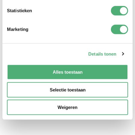
ARNÉS TEJIDO
FULAR DE MUSELINA
TEJIDA
Summer Stripes Green
Statistieken
109,-
Summer Stripes Sand
109,-
Marketing
ARNÉS TEJIDO
Nuevo
FULAR DE MUSELINA
Ecru Leopard
TEJIDA
109,-
Details tonen
Rusty Pink
109,-
Alles toestaan
Selectie toestaan
Página 1 de 2
Weigeren