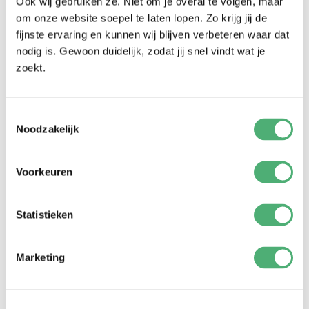
Ook wij gebruiken ze. Niet om je overal te volgen, maar
CLICK CLASSIC PRO VS. CLICK DELUXE PRO
om onze website soepel te laten lopen. Zo krijg jij de
fijnste ervaring en kunnen wij blijven verbeteren waar dat
nodig is. Gewoon duidelijk, zodat jij snel vindt wat je
zoekt.
Toestemmingsselectie
Noodzakelijk
Voorkeuren
Statistieken
Gebruik het versmallingsbandje
Marketing