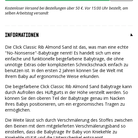
Rib
Almond
Kostenloser Versand bei Bestellungen über 50 €. Vor 15:00 Uhr bestellt, am
Sand
selben Arbeitstag versandt
Nummer
INFORMATIONEN
Die Click Classic Rib Almond Sand ist das, was man eine echte
"No-Nonsense"-Babytrage nennt! Es handelt sich um eine
einfache und funktionelle beigefarbene Babytrage, die ohne
unnötige Extras oder komplizierten Schnickschnack einfach zu
benutzen ist. In den ersten 2 Jahren können Sie die Welt mit
Ihrem Baby auf ergonomische Weise erkunden.
Die beigefarbene Click Classic Rib Almond Sand Babytrage kann
durch Aufrollen des Hüftgurts in der Höhe verstellt werden. So
können Sie den oberen Teil der Babytrage genau im Nacken
Ihres Babys positionieren, um ein ergonomisches Tragen zu
ermöglichen.
Die Weite lässt sich durch Verschmälerung des Stoffes zwischen
den Beinen mit dem mitgelieferten Verschmälerungsband so
einstellen, dass die Babytrage Ihr Baby von Kniekehle zu
Kniekehle stützt und die Unterschenkel entspannt