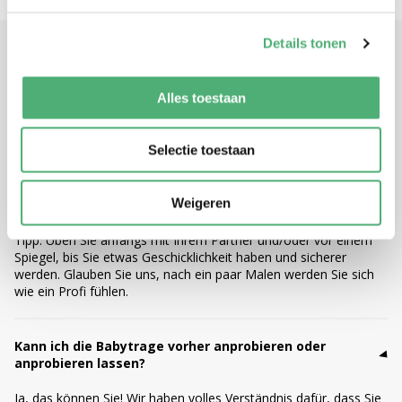
Details tonen
FAQ
Alles toestaan
Selectie toestaan
Kann ich die Babytrage auch alleine anziehen?
Ja, alle ByKay Tragesitze sind für Eltern gedacht, die oft allein
Weigeren
mit ihrem Baby unterwegs sind. Mit ein wenig Übung (und
unseren
Anleitungsvideos
) schaffen Sie es im Handumdrehen.
Tipp: Üben Sie anfangs mit Ihrem Partner und/oder vor einem
Spiegel, bis Sie etwas Geschicklichkeit haben und sicherer
werden. Glauben Sie uns, nach ein paar Malen werden Sie sich
wie ein Profi fühlen.
Kann ich die Babytrage vorher anprobieren oder
anprobieren lassen?
Ja, das können Sie! Wir haben volles Verständnis dafür, dass Sie