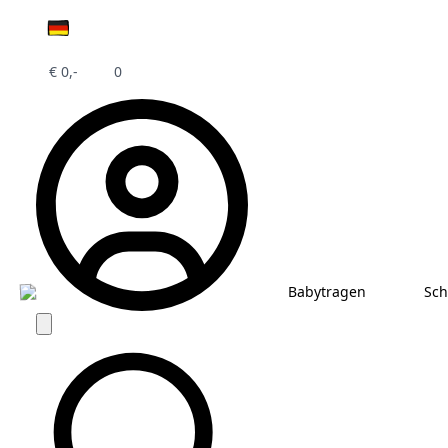
€
0,-
0
Babytragen
Sch