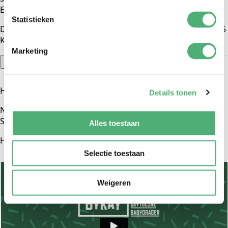
Eine Größe passt für alle.
Statistieken
Der Hipsling ist vom 1. Tag an bis etwa Hosengröße 86 / 15
Kilo geeignet.
Marketing
Anweisungen
Hier finden Sie einige grundlegende Videos.
Details tonen
Noch mehr informative Videos und die Lehrzeitung finden
Sie auf unserer
Lehrseite!
Alles toestaan
Hipsling Grundanleitung
Selectie toestaan
Weigeren