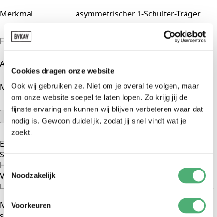
Merkmal
asymmetrischer 1-Schulter-Träger
Farbe
gelb
0-2 jaar
Alter
Cookies dragen onze website
Ook wij gebruiken ze. Niet om je overal te volgen, maar
Material
100% Organic Katoen
om onze website soepel te laten lopen. Zo krijg jij de
fijnste ervaring en kunnen wij blijven verbeteren waar dat
Größentabellen
nodig is. Gewoon duidelijk, zodat jij snel vindt wat je
zoekt.
Ein Hüftgurt ist ein A-symmetrischer Tragesitz für 1
Schulter. Sie tragen Ihr Baby auf der linken oder rechten
Hüfte.
Toestemmingsselectie
Verfügbar in 1 Größe
Noodzakelijk
Länge : Kürzeste Position: 110cm Längste Position: 160cm.
Mit der Schiebeschnalle können Sie diese einfache Trage
Voorkeuren
stufenlos auf jede Länge einstellen.