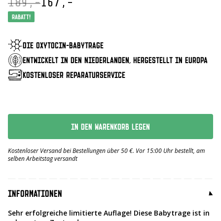
189,-
167,-
Oorspronkelijke
Huidige
prijs
prijs
Rabatt!
was:
is:
€ 189,-.
€ 167,-.
DIE OXYTOCIN-BABYTRAGE
ENTWICKELT IN DEN NIEDERLANDEN, HERGESTELLT IN EUROPA
KOSTENLOSER REPARATURSERVICE
IN DEN WARENKORB LEGEN
Kostenloser Versand bei Bestellungen über 50 €. Vor 15:00 Uhr bestellt, am
selben Arbeitstag versandt
INFORMATIONEN
Sehr erfolgreiche limitierte Auflage! Diese Babytrage ist in