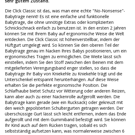
sehr gutem Zustand.
Die Click Classic ist das, was man eine echte "No-Nonsense"-
Babytrage nennt! Es ist eine einfache und funktionelle
Babytrage, die ohne unnötige Extras oder komplizierten
Schnickschnack einfach zu benutzen ist. In den ersten 2 Jahren
können Sie mit Ihrem Baby auf ergonomische Weise die Welt
entdecken. Die Click Classic ist höhenverstellbar, indem der
Hüftgurt umgelegt wird. So können Sie den oberen Teil der
Babytrage genau im Nacken Ihres Babys positionieren, um ein
ergonomisches Tragen zu ermöglichen. Die Weite lässt sich
einstellen, indem Sie den Stoff zwischen den Beinen mit dem
mitgelieferten Verengungsband enger stellen, so dass die
Babytrage Ihr Baby von Kniekehle zu Kniekehle trägt und die
Unterschenkel entspannt herunterhängen. Auf diese Weise
erhalten Sie die perfekte ergonomische Position. Die
Schlafhaube bietet Schutz vor Witterung oder anderen Reizen,
kann aber auch zu einer Nackenrolle aufgerollt werden. Die
Babytrage kann gerade (wie ein Rucksack) oder gekreuzt mit
den weich gepolsterten Schultergurten getragen werden. Der
überschüssige Gurt lässt sich leicht entfernen, indem das Ende
aufgerollt und mit dem Gummiband befestigt wird. Sie können
Ihr Kind auch auf dem Rücken tragen, sobald es sich
selbstständig aufsetzen kann, was normalerweise zwischen 6