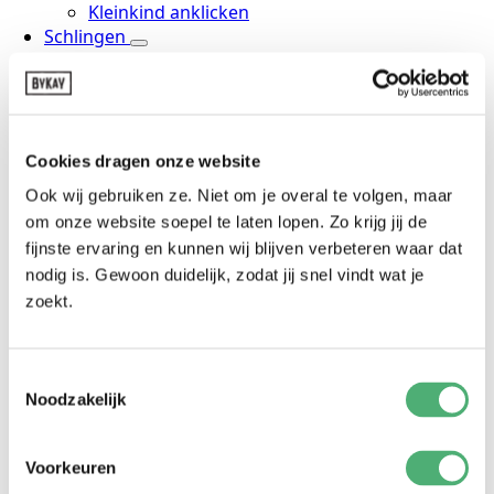
Kleinkind anklicken
Schlingen
Dehnbarer Klassiker
Dehnbar deluxe
Gewebt
Ringsling
Aqua
Cookies dragen onze website
Hüftträger
Ook wij gebruiken ze. Niet om je overal te volgen, maar
Hipsling
om onze website soepel te laten lopen. Zo krijg jij de
Ringsling
fijnste ervaring en kunnen wij blijven verbeteren waar dat
Mei Tai's
nodig is. Gewoon duidelijk, zodat jij snel vindt wat je
Mei tai deluxe
Mykay
zoekt.
Zubehör
Einlage
Abdeckung
Toestemmingsselectie
Clips
Noodzakelijk
Fußstützen
Mama-Tasche
Voorkeuren
Kissenbezüge