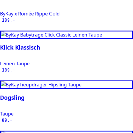
ByKay x Romée Rippe Gold
189,-
Klick Klassisch
Leinen Taupe
189,-
Dogsling
Taupe
89,-