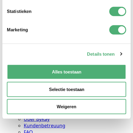
Geschenkgutschein
Puppenträger
Statistieken
Ringe
Wäschesack
Geschenke für die Mutterschaft
Marketing
Abonnements
Marktplatz
Babytragen
Schlingen
Details tonen
Mei Tai's
Verkauf
Alles toestaan
Infos
Anweisungen
Hinweise zum Transport
Selectie toestaan
Größentabellen
Blogs
Planet
Weigeren
Voor nieuwe ouders
Über ByKay
Kundenbetreuung
FAQ