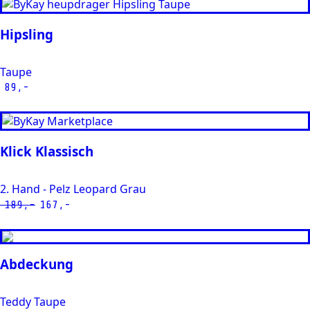
Hipsling
Taupe
89,-
Klick Klassisch
2. Hand - Pelz Leopard Grau
189,-
167,-
Oorspronkelijke
Huidige
prijs
prijs
was:
is:
€ 189,-.
€ 167,-.
Abdeckung
Teddy Taupe