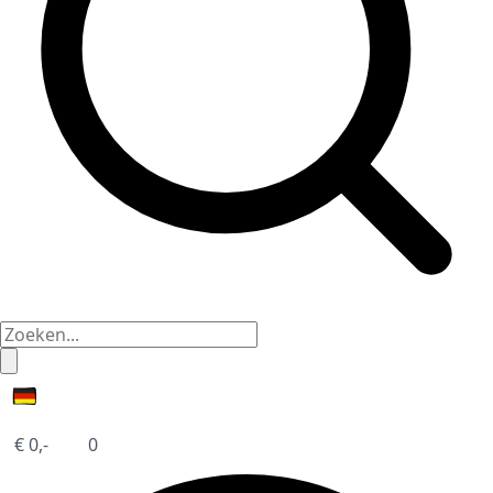
€
0,-
0