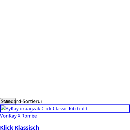
Niede
Bio-S
Prod
Filter
VonKay X Romée
Klick Klassisch