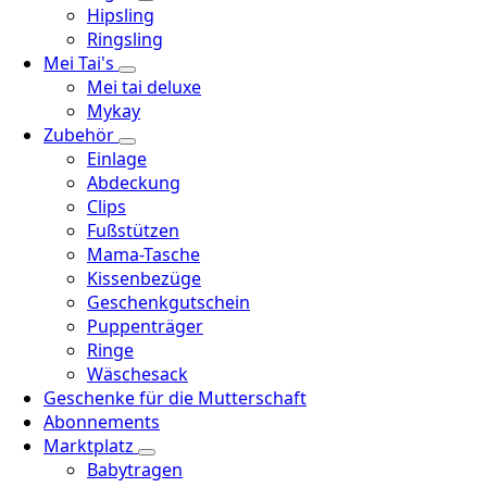
Hipsling
Ringsling
Mei Tai's
Mei tai deluxe
Mykay
Zubehör
Einlage
Abdeckung
Clips
Fußstützen
Mama-Tasche
Kissenbezüge
Geschenkgutschein
Puppenträger
Ringe
Wäschesack
Geschenke für die Mutterschaft
Abonnements
Marktplatz
Babytragen