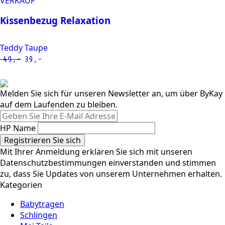
VERKAUF
€ 49,-.
€ 39,-.
Kissenbezug Relaxation
Teddy Taupe
49,-
39,-
Oorspronkelijke
Huidige
prijs
prijs
was:
is:
Melden Sie sich für unseren Newsletter an, um über ByKay
€ 49,-.
€ 39,-.
auf dem Laufenden zu bleiben.
HP Name
Registrieren Sie sich
Mit Ihrer Anmeldung erklären Sie sich mit unseren
Datenschutzbestimmungen einverstanden und stimmen
zu, dass Sie Updates von unserem Unternehmen erhalten.
Kategorien
Babytragen
Schlingen