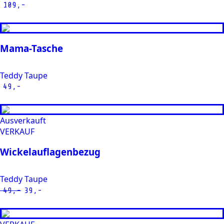
109,-
Mama-Tasche
Teddy Taupe
49,-
Ausverkauft
VERKAUF
Wickelauflagenbezug
Teddy Taupe
49,-
39,-
Oorspronkelijke
Huidige
prijs
prijs
was:
is: