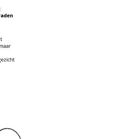
t
raden
t
 maar
ezicht