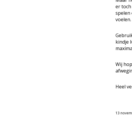
Maar he
er toch
spelen 
voelen.
Gebruik
kindje 
maximaa
Wij hop
afwegin
Heel ve
13 novem