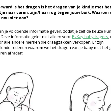
orward is het dragen is het dragen van je kindje met he
tje naar voren, zijn/haar rug tegen jouw buik. Waarom 
t nou niet aan?
en je voldoende informatie geven, zodat je zelf de keuze kun
Deze informatie geldt niet alleen voor
ByKay babydragers
,
r alle andere merken die draagzakken verkopen. Er zijn
llende redenen waarom we het dragen van je baby met het g
ren afraden: