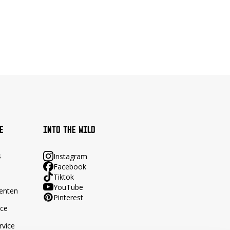
E
INTO THE WILD
s
Instagram
Facebook
Tiktok
YouTube
enten
Pinterest
ace
rvice