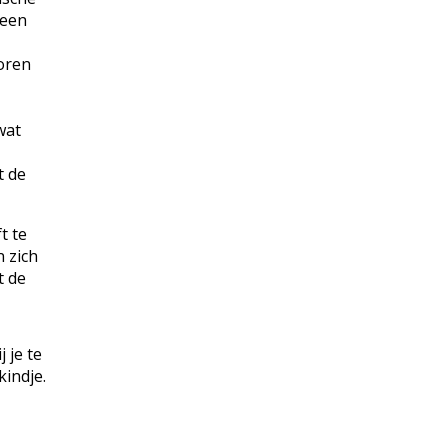
geen
voren
wat
t de
t te
n zich
t de
j je te
kindje.