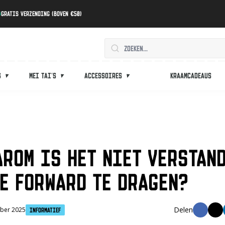
Gratis verzending (boven €50)
s
Mei tai's
Accessoires
Kraamcadeaus
AROM IS HET NIET VERSTAN
CE FORWARD TE DRAGEN?
ber 2025
Informatief