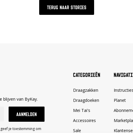
TERUG NAAR STORIES
CATEGORIEËN
NAVIGATI
Draagzakken
Instructie
 blijven van ByKay.
Draagdoeken
Planet
Mei Tai's
Abonnem
AANMELDEN
Accessoires
Marketpl
n geef je toestemming om
Sale
Klantense