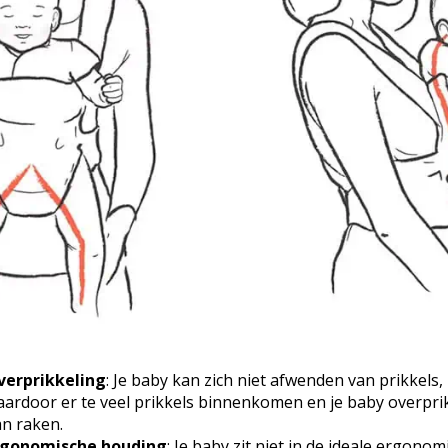
verprikkeling
: Je baby kan zich niet afwenden van prikkels,
ardoor er te veel prikkels binnenkomen en je baby overpri
n raken.
rgonomische houding
: Je baby zit niet in de ideale ergonom