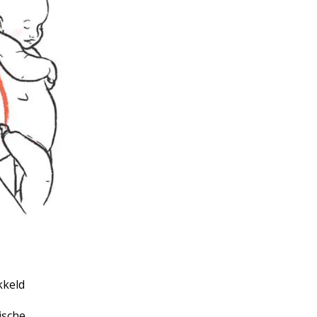
kkeld
ische