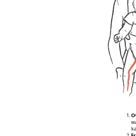
O
wa
ka
E