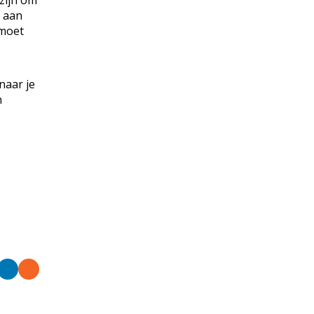
 zijn om
k aan
 moet
 naar je
n