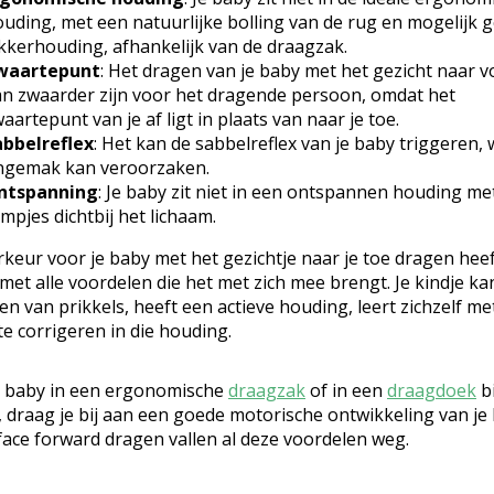
uding, met een natuurlijke bolling van de rug en mogelijk 
kkerhouding, afhankelijk van de draagzak.
waartepunt
: Het dragen van je baby met het gezicht naar 
n zwaarder zijn voor het dragende persoon, omdat het
aartepunt van je af ligt in plaats van naar je toe.
abbelreflex
: Het kan de sabbelreflex van je baby triggeren, 
ngemak kan veroorzaken.
ntspanning
: Je baby zit niet in een ontspannen houding me
mpjes dichtbij het lichaam.
keur voor je baby met het gezichtje naar je toe dragen heef
et alle voordelen die het met zich mee brengt. Je kindje ka
n van prikkels, heeft een actieve houding, leert zichzelf me
e corrigeren in die houding.
e baby in een ergonomische
draagzak
of in een
draagdoek
bi
 draag je bij aan een goede motorische ontwikkeling van je 
 face forward dragen vallen al deze voordelen weg.