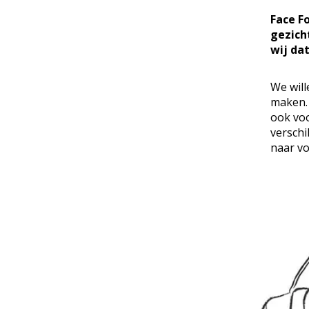
Face F
gezich
wij da
We will
maken. 
ook voo
verschi
naar vo