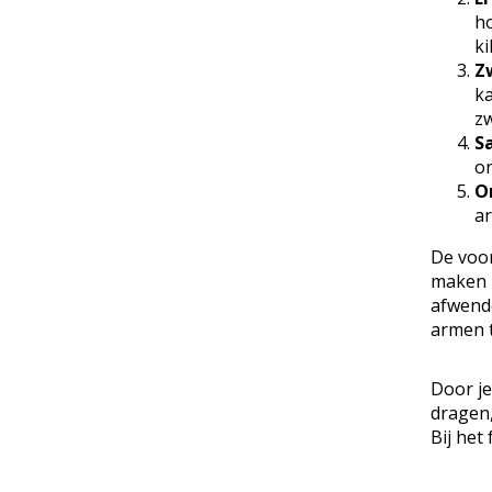
ho
ki
Z
ka
zw
S
o
O
ar
De voor
maken m
afwende
armen t
Door j
dragen,
Bij het