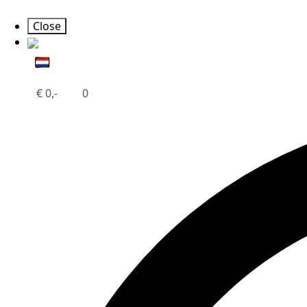
Close
€
0,-
0