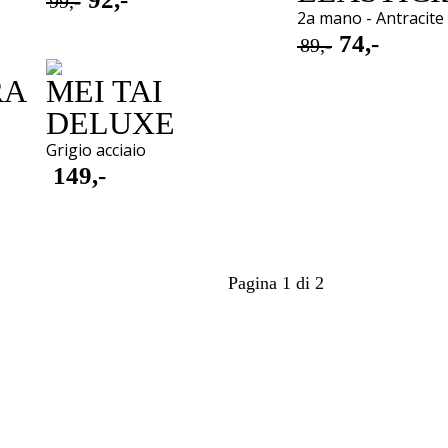
99,-
Oorspronkelijke
Huidige
2a mano - Antracite
prijs
prijs
74,-
89,-
Oorspronkeli
Huidige
was:
is:
RA
MEI TAI
prijs
prijs
€ 99,-.
€ 92,-.
was:
is:
DELUXE
€ 89,-.
€ 74,-.
Grigio acciaio
149,-
Pagina 1 di 2