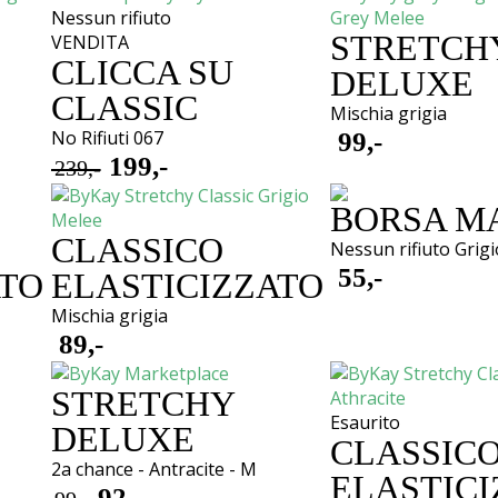
Nessun rifiuto
STRETCH
VENDITA
CLICCA SU
DELUXE
CLASSIC
Mischia grigia
No Rifiuti 067
99,-
199,-
239,-
Oorspronkelijke
Huidige
BORSA 
prijs
prijs
CLASSICO
was:
is:
Nessun rifiuto Grigi
55,-
ATO
ELASTICIZZATO
€ 239,-.
€ 199,-.
Mischia grigia
89,-
STRETCHY
Esaurito
DELUXE
CLASSIC
2a chance - Antracite - M
ELASTICI
92,-