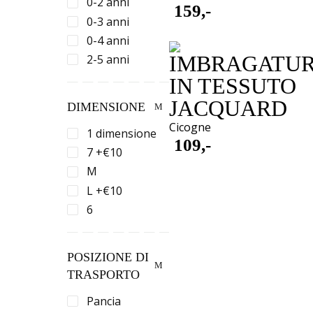
0-2 anni
159,-
0-3 anni
0-4 anni
IMBRAGATU
2-5 anni
IN TESSUTO
JACQUARD
DIMENSIONE
Cicogne
1 dimensione
109,-
7 +€10
M
L +€10
6
POSIZIONE DI
TRASPORTO
Pancia