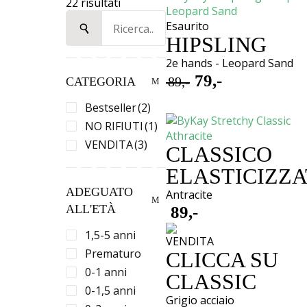
22 risultati
Ricerca
Esaurito
per:
HIPSLING
2e hands - Leopard Sand
79,-
89,-
CATEGORIA
Oorspronkelijke
Huidige
Bestseller
(2)
prijs
prijs
NO RIFIUTI
(1)
was:
is:
VENDITA
(3)
CLASSICO
€ 89,-.
€ 79,-.
ELASTICIZZ
ADEGUATO
Antracite
ALL'ETÀ
89,-
1,5-5 anni
VENDITA
Prematuro
CLICCA SU
0-1 anni
CLASSIC
0-1,5 anni
Grigio acciaio