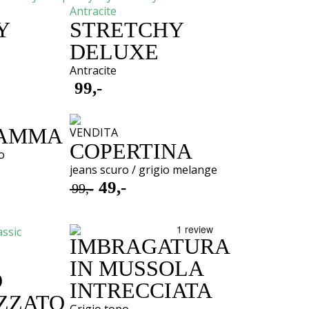
Y
STRETCHY
DELUXE
Antracite
99,-
MAMMA
VENDITA
COPERTINA
o
jeans scuro / grigio melange
49,-
99,-
Oorspronkelijke
Huidige
prijs
prijs
was:
is:
IMBRAGATURA
€ 99,-.
€ 49,-.
IN MUSSOLA
O
INTRECCIATA
ZZATO