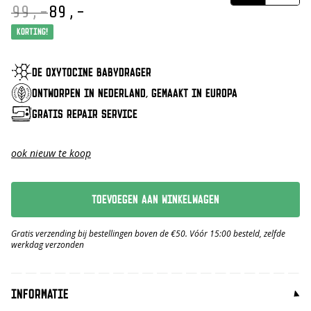
99,-
89,-
Oorspronkelijke
Huidige
prijs
prijs
Korting!
was:
is:
€ 99,-.
€ 89,-.
DE OXYTOCINE BABYDRAGER
ONTWORPEN IN NEDERLAND, GEMAAKT IN EUROPA
GRATIS REPAIR SERVICE
ook nieuw te koop
TOEVOEGEN AAN WINKELWAGEN
Gratis verzending bij bestellingen boven de €50. Vóór 15:00 besteld, zelfde
werkdag verzonden
INFORMATIE