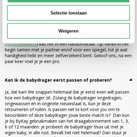
Selectie toestaan
Kan ik de babydrager alleen omdoen?
Weigeren
Ja, alle ByKay babydragers zijn ontworpen voor ouders die vaak
alleen op pad zijn met baby. Met een beetje oefening (en onze
instructievideo’s
) lukt het in een handomdraai. Tip: oefen in het
begin samen met je partner en/of voor een spiegel, tot je wat
handigheid hebt en meer zelfverzekerd bent. Geloof ons, na een
paar keer voel je je een pro.
Kan ik de babydrager eerst passen of proberen?
Ja, dat kan! We snappen helemaal dat je eerst even wilt passen
hoe een babydrager zit. Zolang de babydrager ongedragen,
ongewassen en in originele nieuwstaat is, kun je deze
retourneren of ruilen. Is passen net te kort voor jou om te
beoordelen of deze babydrager jouw beste match is? Dan kun
je bij ByKay gebruikmaken van het draagabonnement van 1, 3,
6 of 12 maanden: je probeert de babydrager thuis uit met je
eigen baby, in alle rust. Bevalt het niet helemaal? Dan stuur je