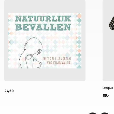
Leopar
24,50
89,-