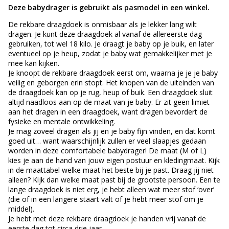
Deze babydrager is gebruikt als pasmodel in een winkel.
De rekbare draagdoek is onmisbaar als je lekker lang wilt
dragen. Je kunt deze draagdoek al vanaf de allereerste dag
gebruiken, tot wel 18 kilo. Je draagt je baby op je buik, en later
eventueel op je heup, zodat je baby wat gemakkelijker met je
mee kan kijken.
Je knoopt de rekbare draagdoek eerst om, waarna je je je baby
veilig en geborgen erin stopt. Het knopen van de uiteinden van
de draagdoek kan op je rug, heup of buik. Een draagdoek sluit
altijd naadloos aan op de maat van je baby. Er zit geen limiet
aan het dragen in een draagdoek, want dragen bevordert de
fysieke en mentale ontwikkeling.
Je mag zoveel dragen als jij en je baby fijn vinden, en dat komt
goed uit… want waarschijnlijk zullen er veel slaapjes gedaan
worden in deze comfortabele babydrager! De maat (M of L)
kies je aan de hand van jouw eigen postuur en kledingmaat. Kijk
in de maattabel welke maat het beste bij je past. Draag jij niet
alleen? Kijk dan welke maat past bij de grootste persoon. Een te
lange draagdoek is niet erg, je hebt alleen wat meer stof ‘over’
(die of in een langere staart valt of je hebt meer stof om je
middel).
Je hebt met deze rekbare draagdoek je handen vrij vanaf de
eerste dag tot circa drie jaar.