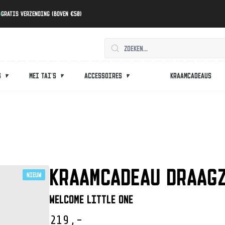
Gratis verzending (boven €50)
s
Mei tai's
Accessoires
Kraamcadeaus
KRAAMCADEAU DRAAG
Nieuw
Welcome Little One
219,-