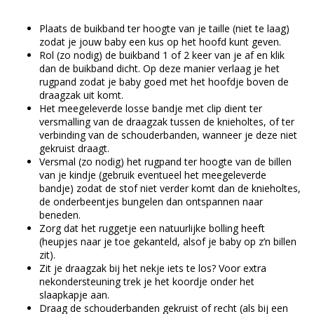
Plaats de buikband ter hoogte van je taille (niet te laag)
zodat je jouw baby een kus op het hoofd kunt geven.
Rol (zo nodig) de buikband 1 of 2 keer van je af en klik
dan de buikband dicht. Op deze manier verlaag je het
rugpand zodat je baby goed met het hoofdje boven de
draagzak uit komt.
Het meegeleverde losse bandje met clip dient ter
versmalling van de draagzak tussen de knieholtes, of ter
verbinding van de schouderbanden, wanneer je deze niet
gekruist draagt.
Versmal (zo nodig) het rugpand ter hoogte van de billen
van je kindje (gebruik eventueel het meegeleverde
bandje) zodat de stof niet verder komt dan de knieholtes,
de onderbeentjes bungelen dan ontspannen naar
beneden.
Zorg dat het ruggetje een natuurlijke bolling heeft
(heupjes naar je toe gekanteld, alsof je baby op z’n billen
zit).
Zit je draagzak bij het nekje iets te los? Voor extra
nekondersteuning trek je het koordje onder het
slaapkapje aan.
Draag de schouderbanden gekruist of recht (als bij een