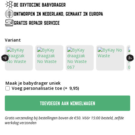
€ 239,-.
€ 199,-.
DE OXYTOCINE BABYDRAGER
ONTWORPEN IN NEDERLAND, GEMAAKT IN EUROPA
GRATIS REPAIR SERVICE
Variant
Maak je babydrager uniek
Voeg personalisatie toe
(+
9,95
)
TOEVOEGEN AAN WINKELWAGEN
Gratis verzending bij bestellingen boven de €50. Vóór 15:00 besteld, zelfde
werkdag verzonden