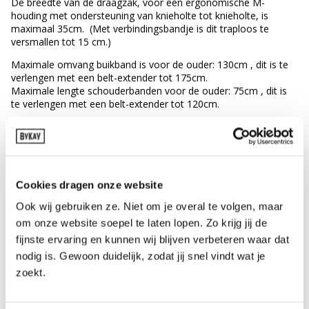
De breedte van de draagzak, voor een ergonomische M-
houding met ondersteuning van knieholte tot knieholte, is
maximaal 35cm. (Met verbindingsbandje is dit traploos te
versmallen tot 15 cm.)
Maximale omvang buikband is voor de ouder: 130cm , dit is te
verlengen met een belt-extender tot 175cm.
Maximale lengte schouderbanden voor de ouder: 75cm , dit is
te verlengen met een belt-extender tot 120cm.
INSTRUCTIES
Cookies dragen onze website
Vind hier een aantal basis video’s.
Ook wij gebruiken ze. Niet om je overal te volgen, maar
Bezoek voor nog meer informatieve video’s en
om onze website soepel te laten lopen. Zo krijg jij de
de instructiekrant onze
instructiepagina!
fijnste ervaring en kunnen wij blijven verbeteren waar dat
Basisinstructie
nodig is. Gewoon duidelijk, zodat jij snel vindt wat je
zoekt.