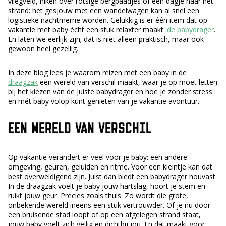
vliegveld, hiken over rotsige bergpaadjes of een dagje naar het
strand: het gesjouw met een wandelwagen kan al snel een
logistieke nachtmerrie worden. Gelukkig is er één item dat op
vakantie met baby écht een stuk relaxter maakt:
de babydrager
.
En laten we eerlijk zijn; dat is niet alleen praktisch, maar ook
gewoon heel gezellig.
In deze blog lees je waarom reizen met een baby in de
draagzak
een wereld van verschil maakt, waar je op moet letten
bij het kiezen van de juiste babydrager en hoe je zonder stress
en mét baby volop kunt genieten van je vakantie avontuur.
EEN WERELD VAN VERSCHIL
Op vakantie verandert er veel voor je baby: een andere
omgeving, geuren, geluiden en ritme. Voor een kleintje kan dat
best overweldigend zijn. Juist dan biedt een babydrager houvast.
In de draagzak voelt je baby jouw hartslag, hoort je stem en
ruikt jouw geur. Precies zoals thuis. Zo wordt die grote,
onbekende wereld ineens een stuk vertrouwder. Of je nu door
een bruisende stad loopt of op een afgelegen strand staat,
jouw baby voelt zich veilig en dichtbij jou. En dat maakt voor