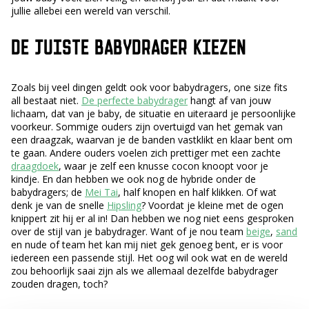
jullie allebei een wereld van verschil.
DE JUISTE BABYDRAGER KIEZEN
Zoals bij veel dingen geldt ook voor babydragers, one size fits
all bestaat niet.
De perfecte babydrager
hangt af van jouw
lichaam, dat van je baby, de situatie en uiteraard je persoonlijke
voorkeur. Sommige ouders zijn overtuigd van het gemak van
een draagzak, waarvan je de banden vastklikt en klaar bent om
te gaan. Andere ouders voelen zich prettiger met een zachte
draagdoek
, waar je zelf een knusse cocon knoopt voor je
kindje. En dan hebben we ook nog de hybride onder de
babydragers; de
Mei Tai
, half knopen en half klikken. Of wat
denk je van de snelle
Hipsling
? Voordat je kleine met de ogen
knippert zit hij er al in! Dan hebben we nog niet eens gesproken
over de stijl van je babydrager. Want of je nou team
beige
,
sand
en nude of team het kan mij niet gek genoeg bent, er is voor
iedereen een passende stijl. Het oog wil ook wat en de wereld
zou behoorlijk saai zijn als we allemaal dezelfde babydrager
zouden dragen, toch?