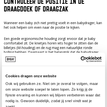
CONTROLEER DE POSITIE IN DE
DRAAGDOEK OF DRAAGZAK
Wanneer een baby zich niet prettig voelt in een babydrager, kan
het ook helpen om even naar de positie te kijken.
Een goede ergonomische houding zorgt ervoor dat je baby
comfortabel zit. De knietjes horen iets hoger te zitten dan de
billetjes (M-houding) en de rug mag een natuurlijke ronde
bolling hebben. Daarnaast is het belangrijk dat de babydrager
goed aansluit, zodat je baby stevig tegen je aan zit.
Ook de hoogte speelt een rol. Je baby zit idealiter hoog genoeg
om zijn hoofdje makkelijk te kunnen kussen. Dit zorgt vaak voor
Cookies dragen onze website
meer ondersteuning en comfort.
Ook wij gebruiken ze. Niet om je overal te volgen, maar
Een kleine aanpassing in hoe strak de draagzak of draagdoek zit
om onze website soepel te laten lopen. Zo krijg jij de
of hoe hoog je baby geplaatst wordt, kan soms meteen verschil
fijnste ervaring en kunnen wij blijven verbeteren waar dat
maken.
nodig is. Gewoon duidelijk, zodat jij snel vindt wat je
zoekt.