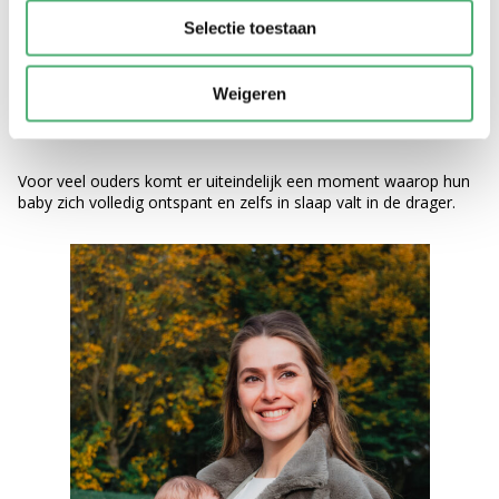
moeten wennen.
Selectie toestaan
Het kan helpen om het dragen rustig op te bouwen. Eerst een
paar minuten, daarna iets langer. Naarmate een baby de
Weigeren
warmte, beweging en nabijheid herkent, wordt het vaak steeds
vertrouwder.
Voor veel ouders komt er uiteindelijk een moment waarop hun
baby zich volledig ontspant en zelfs in slaap valt in de drager.