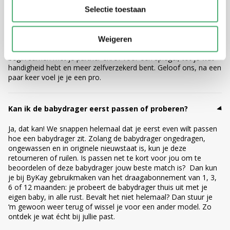
Kan ik de babydrager alleen omdoen?
Selectie toestaan
Ja, alle ByKay babydragers zijn ontworpen voor ouders die vaak
alleen op pad zijn met baby. Met een beetje oefening (en onze
Weigeren
instructievideo’s
) lukt het in een handomdraai. Tip: oefen in het
begin samen met je partner en/of voor een spiegel, tot je wat
handigheid hebt en meer zelfverzekerd bent. Geloof ons, na een
paar keer voel je je een pro.
Kan ik de babydrager eerst passen of proberen?
Ja, dat kan! We snappen helemaal dat je eerst even wilt passen
hoe een babydrager zit. Zolang de babydrager ongedragen,
ongewassen en in originele nieuwstaat is, kun je deze
retourneren of ruilen. Is passen net te kort voor jou om te
beoordelen of deze babydrager jouw beste match is? Dan kun
je bij ByKay gebruikmaken van het draagabonnement van 1, 3,
6 of 12 maanden: je probeert de babydrager thuis uit met je
eigen baby, in alle rust. Bevalt het niet helemaal? Dan stuur je
‘m gewoon weer terug of wissel je voor een ander model. Zo
ontdek je wat écht bij jullie past.