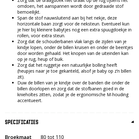
Zorg dat de draagdoek niet draait op de rug tijdens het
omdoen, het aanspannen wordt door gedraaide stof
bemoeilijkt.
Span de stof nauwsluitend aan bij het nekje, deze
horizontale baan zorgt voor de neksteun. Eventueel kun
je hier bij kleinere babytjes nog een extra spuugdoekje in
rollen, voor extra steun.
Zorg dat de schouderbanen vlak langs de zijden van je
kindje lopen, onder de billen kruisen en onder de beentjes
door worden gehaald. Het knopen van de uiteinden kan
op je rug, heup of buik.
Zorg dat het ruggetje een natuurlijke bolling heeft
(heupjes naar je toe gekanteld, alsof je baby op z’n billen
zit).
Duw de billen van je kindje over de banden die onder de
billen doorlopen en zorg dat de stofbanen goed in de
knieholtes zitten, zodat je de ergonomische M-houding
accentueert.
SPECIFICATIES
Broekmaat
80 tot 110