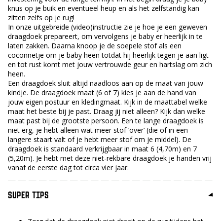
knus op je buik en eventueel heup en als het zelfstandig kan
zitten zelfs op je rug!
In onze uitgebreide (video)instructie zie je hoe je een geweven
draagdoek prepareert, om vervolgens je baby er heerlijk in te
laten zakken. Daarna knoop je de soepele stof als een
coconnetje om je baby heen totdat hij heerlijk tegen je aan ligt
en tot rust komt met jouw vertrouwde geur en hartslag om zich
heen.
Een draagdoek sluit altijd naadloos aan op de maat van jouw
kindje. De draagdoek maat (6 of 7) kies je aan de hand van
jouw eigen postuur en kledingmaat. Kijk in de maattabel welke
maat het beste bij je past. Draag jij niet alleen? Kijk dan welke
maat past bij de grootste persoon. Een te lange draagdoek is
niet erg, je hebt alleen wat meer stof ‘over’ (die of in een
langere staart valt of je hebt meer stof om je middel). De
draagdoek is standaard verkrijgbaar in maat 6 (4,70m) en 7
(5,20m). Je hebt met deze niet-rekbare draagdoek je handen vrij
vanaf de eerste dag tot circa vier jaar.
SUPER TIPS