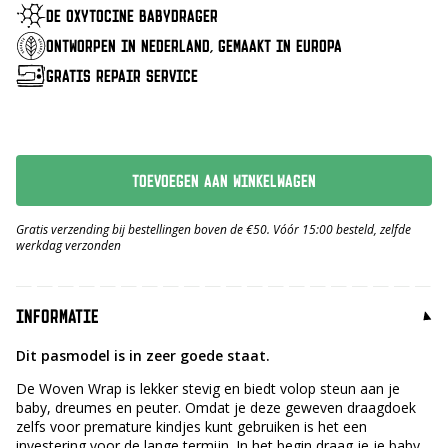
€ 109,-.
€ 95,-.
DE OXYTOCINE BABYDRAGER
ONTWORPEN IN NEDERLAND, GEMAAKT IN EUROPA
GRATIS REPAIR SERVICE
TOEVOEGEN AAN WINKELWAGEN
Gratis verzending bij bestellingen boven de €50. Vóór 15:00 besteld, zelfde
werkdag verzonden
INFORMATIE
Dit pasmodel is in zeer goede staat.
De Woven Wrap is lekker stevig en biedt volop steun aan je
baby, dreumes en peuter. Omdat je deze geweven draagdoek
zelfs voor premature kindjes kunt gebruiken is het een
investering voor de lange termijn. In het begin draag je je baby