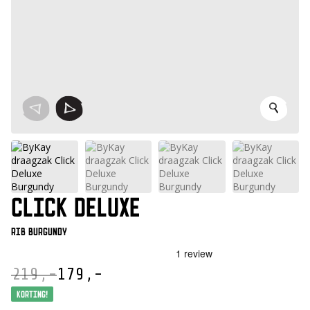
CLICK DELUXE
Rib Burgundy
219,-
179,-
Oorspronkelijke
Huidige
prijs
prijs
Korting!