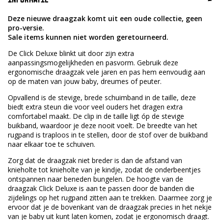
Deze nieuwe draagzak komt uit een oude collectie, geen
pro-versie.
Sale items kunnen niet worden geretourneerd.
De Click Deluxe blinkt uit door zijn extra
aanpassingsmogelijkheden en pasvorm. Gebruik deze
ergonomische draagzak vele jaren en pas hem eenvoudig aan
op de maten van jouw baby, dreumes of peuter.
Opvallend is de stevige, brede schuimband in de taille, deze
biedt extra steun die voor veel ouders het dragen extra
comfortabel maakt. De clip in de taille ligt óp de stevige
buikband, waardoor je deze nooit voelt. De breedte van het
rugpand is traploos in te stellen, door de stof over de buikband
naar elkaar toe te schuiven.
Zorg dat de draagzak niet breder is dan de afstand van
knieholte tot knieholte van je kindje, zodat de onderbeentjes
ontspannen naar beneden bungelen. De hoogte van de
draagzak Click Deluxe is aan te passen door de banden die
zijdelings op het rugpand zitten aan te trekken. Daarmee zorg je
ervoor dat je de bovenkant van de draagzak precies in het nekje
van je baby uit kunt laten komen, zodat je ergonomisch draagt.