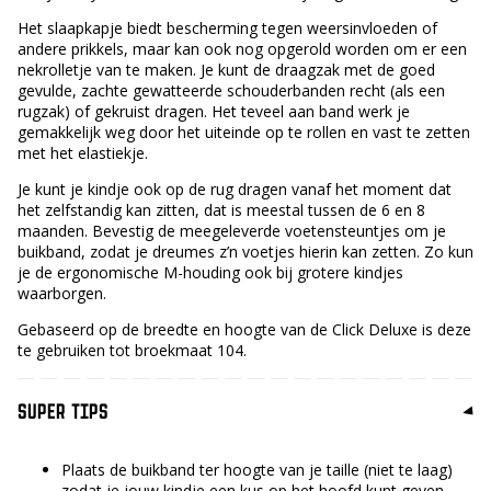
Het slaapkapje biedt bescherming tegen weersinvloeden of
andere prikkels, maar kan ook nog opgerold worden om er een
nekrolletje van te maken. Je kunt de draagzak met de goed
gevulde, zachte gewatteerde schouderbanden recht (als een
rugzak) of gekruist dragen. Het teveel aan band werk je
gemakkelijk weg door het uiteinde op te rollen en vast te zetten
met het elastiekje.
Je kunt je kindje ook op de rug dragen vanaf het moment dat
het zelfstandig kan zitten, dat is meestal tussen de 6 en 8
maanden. Bevestig de meegeleverde voetensteuntjes om je
buikband, zodat je dreumes z’n voetjes hierin kan zetten. Zo kun
je de ergonomische M-houding ook bij grotere kindjes
waarborgen.
Gebaseerd op de breedte en hoogte van de Click Deluxe is deze
te gebruiken tot broekmaat 104.
SUPER TIPS
Plaats de buikband ter hoogte van je taille (niet te laag)
zodat je jouw kindje een kus op het hoofd kunt geven.