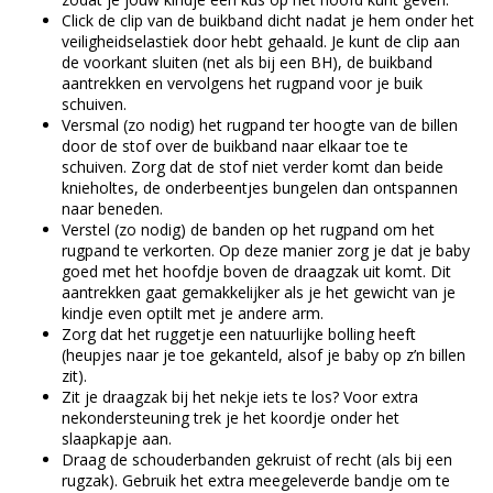
Click de clip van de buikband dicht nadat je hem onder het
veiligheidselastiek door hebt gehaald. Je kunt de clip aan
de voorkant sluiten (net als bij een BH), de buikband
aantrekken en vervolgens het rugpand voor je buik
schuiven.
Versmal (zo nodig) het rugpand ter hoogte van de billen
door de stof over de buikband naar elkaar toe te
schuiven. Zorg dat de stof niet verder komt dan beide
knieholtes, de onderbeentjes bungelen dan ontspannen
naar beneden.
Verstel (zo nodig) de banden op het rugpand om het
rugpand te verkorten. Op deze manier zorg je dat je baby
goed met het hoofdje boven de draagzak uit komt. Dit
aantrekken gaat gemakkelijker als je het gewicht van je
kindje even optilt met je andere arm.
Zorg dat het ruggetje een natuurlijke bolling heeft
(heupjes naar je toe gekanteld, alsof je baby op z’n billen
zit).
Zit je draagzak bij het nekje iets te los? Voor extra
nekondersteuning trek je het koordje onder het
slaapkapje aan.
Draag de schouderbanden gekruist of recht (als bij een
rugzak). Gebruik het extra meegeleverde bandje om te