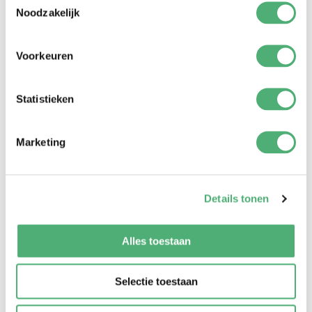
Noodzakelijk
Voorkeuren
Statistieken
Marketing
Click Deluxe Features
Details tonen
Alles toestaan
Selectie toestaan