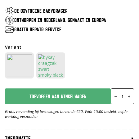
was:
is:
€ 219,-.
€ 179,-.
DE OXYTOCINE BABYDRAGER
ONTWORPEN IN NEDERLAND, GEMAAKT IN EUROPA
GRATIS REPAIR SERVICE
Variant
Click
Deluxe
TOEVOEGEN AAN WINKELWAGEN
Rib
Burgundy
aantal
Gratis verzending bij bestellingen boven de €50. Vóór 15:00 besteld, zelfde
werkdag verzonden
INFORMATIE