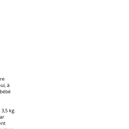
re
ui, à
 bébé
 3,5 kg.
ar
ent