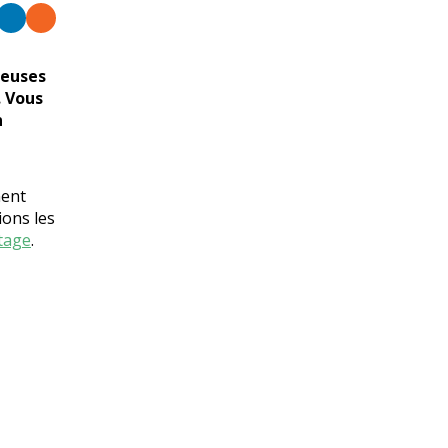
reuses
. Vous
n
nent
ons les
tage
.