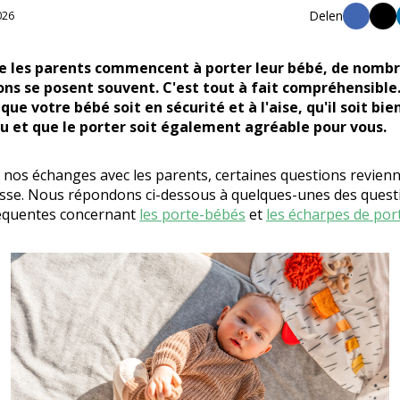
026
e les parents commencent à porter leur bébé, de nomb
ons se posent souvent. C'est tout à fait compréhensible
que votre bébé soit en sécurité et à l'aise, qu'il soit bie
u et que le porter soit également agréable pour vous.
 nos échanges avec les parents, certaines questions revien
sse. Nous répondons ci-dessous à quelques-unes des questi
réquentes concernant
les porte-bébés
et
les écharpes de por