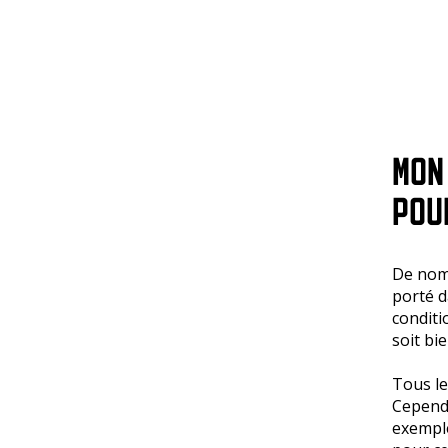
MON
POU
De nom
porté d
conditi
soit b
Tous le
Cependa
exemple