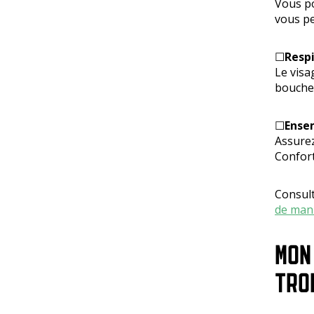
Vous po
vous pe
☐
Respi
Le visa
bouche 
☐
Ense
Assurez
Confort
Consult
de man
MON
TRO