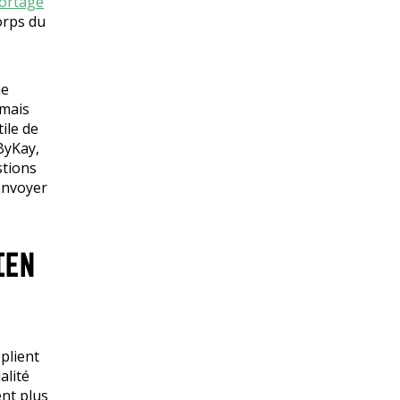
ortage
orps du
ne
 mais
tile de
ByKay,
stions
 envoyer
IEN
plient
alité
ent plus