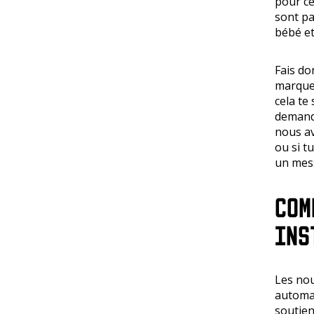
pour ce
sont pa
bébé et
Fais do
marque 
cela te
demande
nous av
ou si t
un mes
COM
INS
Les nou
automa
soutien