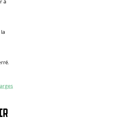
r à
 la
rré.
arges
IR