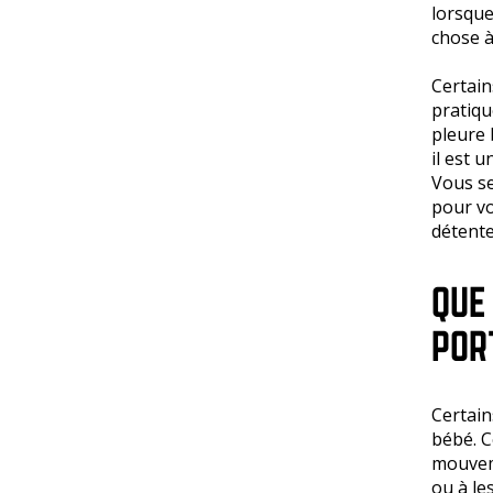
lorsque
chose à
Certain
pratiqu
pleure 
il est 
Vous se
pour vo
détente
QUE
POR
Certain
bébé. C
mouvem
ou à le