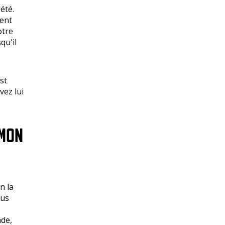
été.
ment
otre
qu'il
st
vez lui
MON
n la
ous
ade,