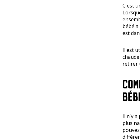
C'est u
Lorsque
ensembl
bébé a 
est dan
Il est u
chaude 
retirer
COM
BÉB
Il n'y 
plus na
pouvez 
différe