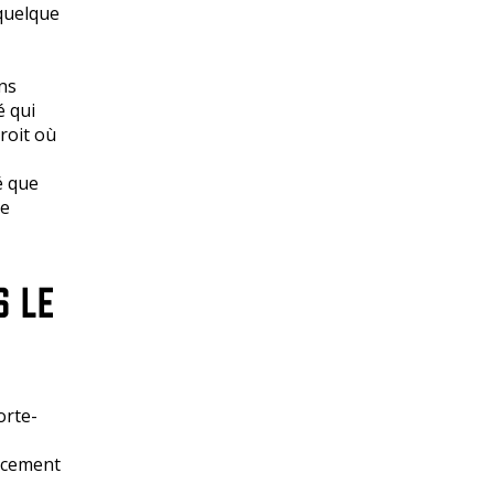
 quelque
ns
é qui
roit où
é que
de
S LE
orte-
ucement