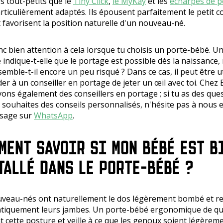
s tout-petits que le
Tiny Click
,
le MyKay
et les
écharpes de p
rticulièrement adaptés. Ils épousent parfaitement le petit c
 favorisent la position naturelle d'un nouveau-né.
nc bien attention à cela lorsque tu choisis un porte-bébé. U
indique-t-elle que le portage est possible dès la naissance,
 semble-t-il encore un peu risqué ? Dans ce cas, il peut être u
r à un conseiller en portage de jeter un œil avec toi. Chez 
ons également des conseillers en portage ; si tu as des que
u souhaites des conseils personnalisés, n'hésite pas à nous
sage sur
WhatsApp
.
MENT SAVOIR SI MON BÉBÉ EST B
TALLÉ DANS LE PORTE-BÉBÉ ?
veau-nés ont naturellement le dos légèrement bombé et re
tiquement leurs jambes. Un porte-bébé ergonomique de qu
t cette posture et veille à ce que les genoux soient légèrem