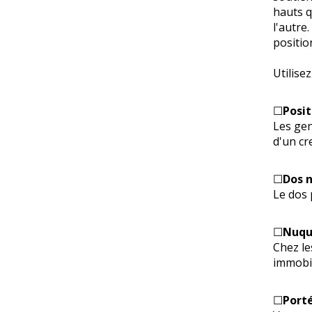
hauts q
l'autre
positi
Utilise
☐
Posit
Les gen
d'un cr
☐
Dos 
Le dos 
☐
Nuqu
Chez le
immobil
☐
Port