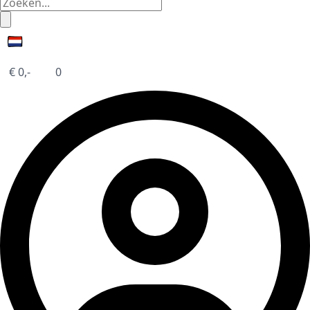
€
0,-
0