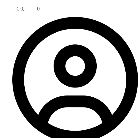
€
0,-
0