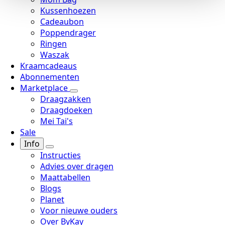
Kussenhoezen
Cadeaubon
Poppendrager
Ringen
Waszak
Kraamcadeaus
Abonnementen
Marketplace
Draagzakken
Draagdoeken
Mei Tai's
Sale
Info
Instructies
Advies over dragen
Maattabellen
Blogs
Planet
Voor nieuwe ouders
Over ByKay