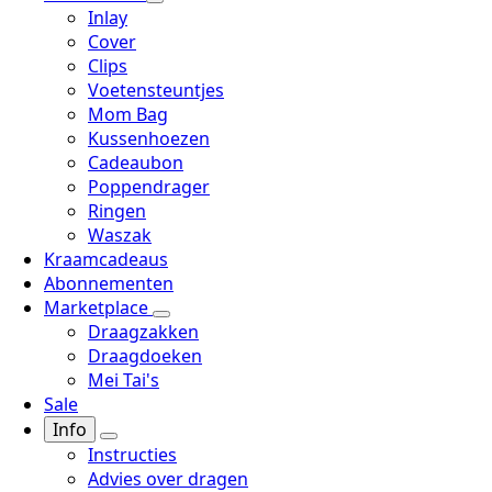
Inlay
Cover
Clips
Voetensteuntjes
Mom Bag
Kussenhoezen
Cadeaubon
Poppendrager
Ringen
Waszak
Kraamcadeaus
Abonnementen
Marketplace
Draagzakken
Draagdoeken
Mei Tai's
Sale
Info
Instructies
Advies over dragen