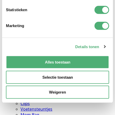
Click classic
Click deluxe
Statistieken
Click toddler
Draagdoeken
Stretchy classic
Marketing
Stretchy deluxe
Woven
Ringsling
Aqua
Details tonen
Heupdragers
Hipsling
Alles toestaan
Ringsling
Mei Tai's
Mei tai deluxe
Selectie toestaan
Mykay
Accessoires
Inlay
Weigeren
Cover
Clips
Voetensteuntjes
Mom Bag