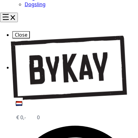
Dogsling
Close
€
0,-
0