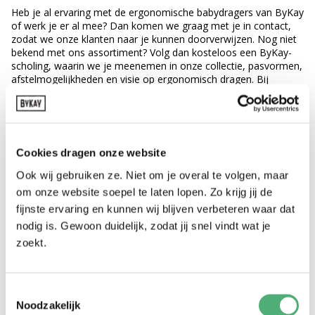
Heb je al ervaring met de ergonomische babydragers van ByKay
of werk je er al mee? Dan komen we graag met je in contact,
zodat we onze klanten naar je kunnen doorverwijzen. Nog niet
bekend met ons assortiment? Volg dan kosteloos een ByKay-
scholing, waarin we je meenemen in onze collectie, pasvormen,
afstelmogelijkheden en visie op ergonomisch dragen. Bij
minimaal vier geïnteresseerde draagconsulenten verzorgen we
deze scholing desgewenst ook op locatie. Neem gerust contact
met ons op voor meer informatie.
Cookies dragen onze website
Ook wij gebruiken ze. Niet om je overal te volgen, maar
om onze website soepel te laten lopen. Zo krijg jij de
fijnste ervaring en kunnen wij blijven verbeteren waar dat
nodig is. Gewoon duidelijk, zodat jij snel vindt wat je
zoekt.
Meld je aan voor onze nieuwsbrief om op de hoogte te blijven van
ByKay en ontvang leuke acties in je mail.
Toestemmingsselectie
Noodzakelijk