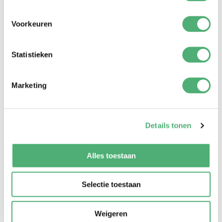
Voorkeuren
AANMELDEN
Statistieken
Door je te abonneren ga je akkoord met ons privacybeleid en geef je
toestemming om updates van ons bedrijf te ontvangen.
CATEGORIEËN
Marketing
Draagzakken
Draagdoeken
Details tonen
Mei Tai's
Accessoires
Alles toestaan
Sale
NAVIGATIE
Selectie toestaan
Instructies
Weigeren
Planet