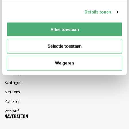
Details tonen
REGISTRIEREN SIE SICH
Alles toestaan
Mit Ihrer Anmeldung erklären Sie sich mit unseren
Selectie toestaan
Datenschutzbestimmungen einverstanden und stimmen zu, dass Sie
Updates von unserem Unternehmen erhalten.
KATEGORIEN
Weigeren
Babytragen
Schlingen
Mei Tai's
Zubehör
Verkauf
NAVIGATION