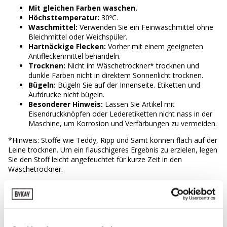
Mit gleichen Farben waschen.
Höchsttemperatur:
30ºC.
Waschmittel:
Verwenden Sie ein Feinwaschmittel ohne
Bleichmittel oder Weichspüler.
Hartnäckige Flecken:
Vorher mit einem geeigneten
Antifleckenmittel behandeln.
Trocknen:
Nicht im Wäschetrockner* trocknen und
dunkle Farben nicht in direktem Sonnenlicht trocknen.
Bügeln:
Bügeln Sie auf der Innenseite. Etiketten und
Aufdrucke nicht bügeln.
Besonderer Hinweis:
Lassen Sie Artikel mit
Eisendruckknöpfen oder Lederetiketten nicht nass in der
Maschine, um Korrosion und Verfärbungen zu vermeiden.
*Hinweis: Stoffe wie Teddy, Ripp und Samt können flach auf der
Leine trocknen. Um ein flauschigeres Ergebnis zu erzielen, legen
Sie den Stoff leicht angefeuchtet für kurze Zeit in den
Wäschetrockner.
Wussten Sie schon, dass ByKay auch
Wäschesäcke
anbietet?
Der Wäschebeutel verlängert die Lebensdauer Ihres
Produkts, schützt die harten Teile und verhindert