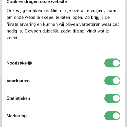
Cookies dragen onze website
Schäden an Ihrer Maschine.
Ook wij gebruiken ze. Niet om je overal te volgen, maar
om onze website soepel te laten lopen. Zo krijg jij de
fijnste ervaring en kunnen wij blijven verbeteren waar dat
Anleitung
nodig is. Gewoon duidelijk, zodat jij snel vindt wat je
zoekt.
ZURÜCK ZUR ANLEITUNG
Toestemmingsselectie
Noodzakelijk
Voorkeuren
Statistieken
Marketing
Melden Sie sich für unseren Newsletter an, um über ByKay auf dem
Laufenden zu bleiben.