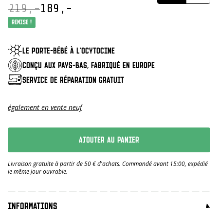
219,-
189,-
Oorspronkelijke
Huidige
prijs
prijs
Remise !
was:
is:
€ 219,-.
€ 189,-.
LE PORTE-BÉBÉ À L'OCYTOCINE
CONÇU AUX PAYS-BAS, FABRIQUÉ EN EUROPE
SERVICE DE RÉPARATION GRATUIT
également en vente neuf
AJOUTER AU PANIER
Livraison gratuite à partir de 50 € d'achats. Commandé avant 15:00, expédié
le même jour ouvrable.
INFORMATIONS