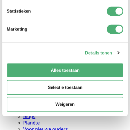
Repose-pieds
Sac pour maman
Statistieken
Housses de coussin
Chèque-cadeau
Porte-poupée
Marketing
Anneaux
Sac à linge
Cadeaux de maternité
Abonnements
Details tonen
Marché
Porte-bébés
Alles toestaan
Élingues
Mei Tai's
Vente
Selectie toestaan
Info
Instructions
Conseils sur le transport
Weigeren
Tableaux des tailles
Blogs
Planète
Voor nieuwe ouders