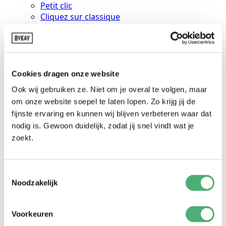
:
Petit clic
Cliquez sur classique
Cliquer sur le bouton de luxe
Cliquez sur le bambin
Élingues
Classique extensible
Deluxe extensible
Cookies dragen onze website
Tissé
Ook wij gebruiken ze. Niet om je overal te volgen, maar
Anneaux
om onze website soepel te laten lopen. Zo krijg jij de
Aqua
fijnste ervaring en kunnen wij blijven verbeteren waar dat
Porte-hanches
nodig is. Gewoon duidelijk, zodat jij snel vindt wat je
Hipsling
Anneaux
zoekt.
Mei Tai's
Mei tai deluxe
Mykay
Toestemmingsselectie
Accessoires
Noodzakelijk
Incrustation
Couverture
Voorkeuren
Clips