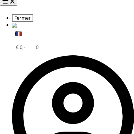
Fermer
€
0,-
0