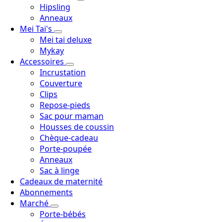
Hipsling
Anneaux
Mei Tai's
Mei tai deluxe
Mykay
Accessoires
Incrustation
Couverture
Clips
Repose-pieds
Sac pour maman
Housses de coussin
Chèque-cadeau
Porte-poupée
Anneaux
Sac à linge
Cadeaux de maternité
Abonnements
Marché
Porte-bébés