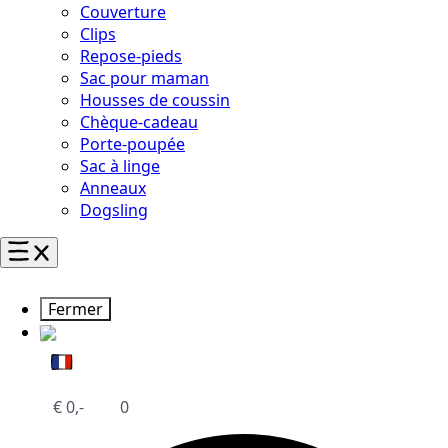
Couverture
Clips
Repose-pieds
Sac pour maman
Housses de coussin
Chèque-cadeau
Porte-poupée
Sac à linge
Anneaux
Dogsling
Fermer
€
0,-
0